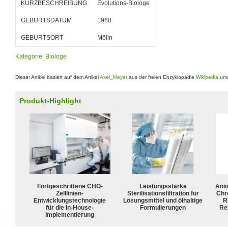
KURZBESCHREIBUNG
Evolutions-Biologe
GEBURTSDATUM
1960
GEBURTSORT
Mölln
Kategorie
:
Biologe
Dieser Artikel basiert auf dem Artikel
Axel_Meyer
aus der freien Enzyklopädie
Wikipedia
und
Produkt-Highlight
Fortgeschrittene CHO-
Leistungsstarke
Ani
Zelllinien-
Sterilisationsfiltration für
Chr
Entwicklungstechnologie
Lösungsmittel und ölhaltige
R
für die In-House-
Formulierungen
Rei
Implementierung