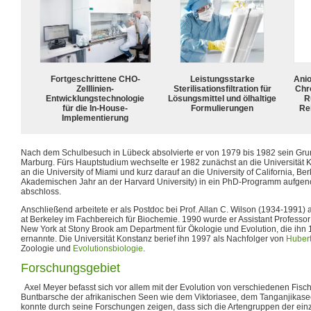
Fortgeschrittene CHO-
Leistungsstarke
Ani
Zelllinien-
Sterilisationsfiltration für
Chr
Entwicklungstechnologie
Lösungsmittel und ölhaltige
R
für die In-House-
Formulierungen
Rei
Implementierung
Nach dem Schulbesuch in Lübeck absolvierte er von 1979 bis 1982 sein Grun
Marburg. Fürs Hauptstudium wechselte er 1982 zunächst an die Universität Ki
an die University of Miami und kurz darauf an die University of California, Be
Akademischen Jahr an der Harvard University) in ein PhD-Programm aufge
abschloss.
Anschließend arbeitete er als Postdoc bei Prof. Allan C. Wilson (1934-1991) a
at Berkeley im Fachbereich für Biochemie. 1990 wurde er Assistant Professor 
New York at Stony Brook am Department für Ökologie und Evolution, die ihn
ernannte. Die Universität Konstanz berief ihn 1997 als Nachfolger von
Hubert
Zoologie und
Evolutionsbiologie
.
Forschungsgebiet
Axel Meyer befasst sich vor allem mit der Evolution von verschiedenen Fisch
Buntbarsche der afrikanischen Seen wie dem Viktoriasee, dem Tanganjikas
konnte durch seine Forschungen zeigen, dass sich die Artengruppen der ein