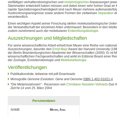
vielfältigen verhaltensbiologischen und
morphologischen
Anpassungen jeweil
Stammarten entwickelt haben müssen und dabei einen sehr hohen Grad an 
rapide Speziationsgeschwindigkeit sind nach Meyer mehrere aufeinanderfo
Austrocknungsereignisse sowie andere Formen der zeitweisen
Separation
de
verantwortlich.
Einen wichtigen Aspekt seiner Forschung stellen molekularbiologische Unte
die Verwandtschaft der einzelnen Arten untermauert. Besonders in den letzte
zudem zunehmend auch der molekularen
Entwicklungsbiologie
.
Auszeichnungen und Mitgliedschaften
Für seine wissenschaftliche Arbeit erhielt Axel Meyer eine Reihe von nationa
Auszeichnungen, darunter den
Ernst Mayr
Award der Harvard University (19
der Berlin-Brandenburgischen Akademie der Wissenschaften (2000). Er ist Mi
wissenschaftlichen Fachgesellschaften und wirkt im Editorial Board einer Rei
der Zoologie, Evolutionsbiologie und
Molekularbiologie
.
Veröffentlichungen
Publikationsliste, teilweise mit pdf-Downloads
Monografie
Genome Evolution: Gene and Genome
ISBN 1-402-01021-4
"Die Metamorphosen" - Rezension von
Christiane Nüsslein-Volhards
Das 
Zeit Nr.14 vom 25. März 2004
Personendaten
NAME
Meyer, Axel