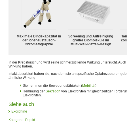
Maximale Bindekapazität in
Screening und Aufreinigung
Tan
der Ionenaustausch-
großer Biomoleküle im
kom
Chromatographie
Multi-Well-Platten-Design
In der Krebsforschung wird seine schmerzstillende Wirkung untersucht. Auch 
Wirkung haben.
Intakt absorbiert haben sie, nachdem sie an spezifische Opiatrezeptoren g
ähnliche Wirkung:
Sie hemmen die Bewegungsfähigkeit (
Mobilität
).
Hemmung der
Sekretion
von Elektrolyten mit gleichzeitiger Förder
Elektrolyten.
Siehe auch
Exorphine
Kategorie
:
Peptid