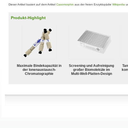
Dieser Artikel basiert auf dem Artikel
Casomorphin
aus der freien Enzyklopädie
Wikipedia
un
Produkt-Highlight
Maximale Bindekapazität in
Screening und Aufreinigung
Tan
der Ionenaustausch-
großer Biomoleküle im
kom
Chromatographie
Multi-Well-Platten-Design