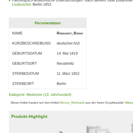
Pathologisch-anatomische Untersuchungen
. Nach seinem Tode zusammeng
Leubuscher
. Berlin 1852.
Personendaten
NAME
Reinhardt, Benno
KURZBESCHREIBUNG
deutscher Arzt
GEBURTSDATUM
14. Mai 1819
GEBURTSORT
Neustrelitz
STERBEDATUM
11. März 1852
STERBEORT
Berlin
Kategorie
:
Mediziner (19. Jahrhundert)
Dieser Artikel basiert auf dem Artikel
Benno_Reinhardt
aus der freien Enzyklopädie
Wikip
Produkt-Highlight