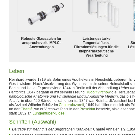
Robuste Glassäulen für
Leistungsstarke
anspruchsvolle MPLC-
Tangentialfluss-
Ste
Anwendungen
Filtrationslösungen für die
Lös
biopharmazeutische
Verarbeitung
Leben
Reinhardt wurde 1819 als Sohn eines Apothekers in Neustrelitz geboren. Er 
Geschwistern. Nach Absolvierung des Gymnasiums in seiner Heimatstadt stud
Berlin und Halle. Er promovierte 1844 in Berlin mit der Abhandlung
Ueber di
Peritonitis
. 1847 begann er mit seinem Freund
Rudolf Virchow
die Herausga
pathologische Anatomie und Physiologie und für klinische Medicin
, das bis 
Archiv
, in über 450 Bänden erschienen ist. 1847 war Reinhardt Assistent bei 
als Arzt bei Wilhelm Schütz im
Choleralazarett
, 1849 habilitierte er sich als 
an der
Charité
, wo er Virchows Platz in der
Prosektur
besetzte, als dieser na
starb 1852 an
Lungentuberkulose
.
Schriften (Auswahl)
Beiträge zur Kenntnis der Bright'schen Krankheit
, Charité Annalen 1/2 (185