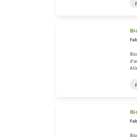
Bi
Fab
Bio
d'a
All
Bi
Fab
Bio