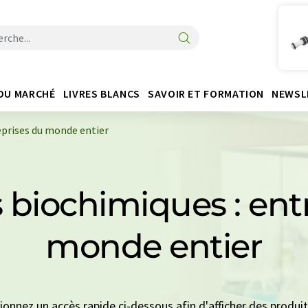
DU MARCHÉ
LIVRES BLANCS
SAVOIR ET FORMATION
NEWSL
eprises du monde entier
s biochimiques : ent
monde entier
tionnez un accès rapide ci-dessous afin d'afficher des produ