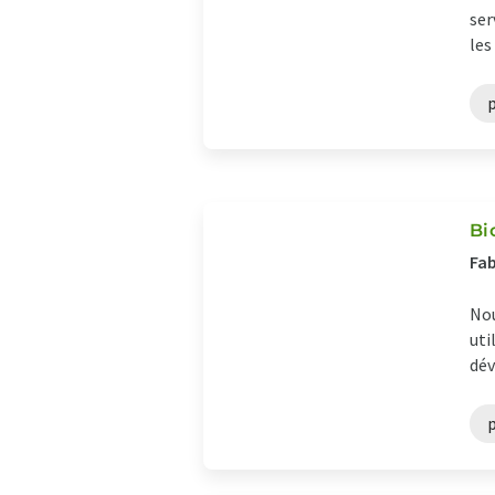
ser
les
Bi
Fab
Nou
uti
dév