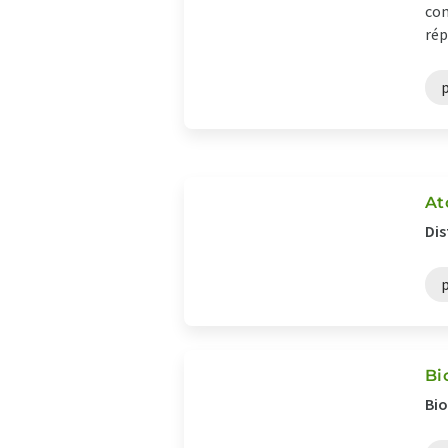
com
rép
At
Dis
Bi
Bio