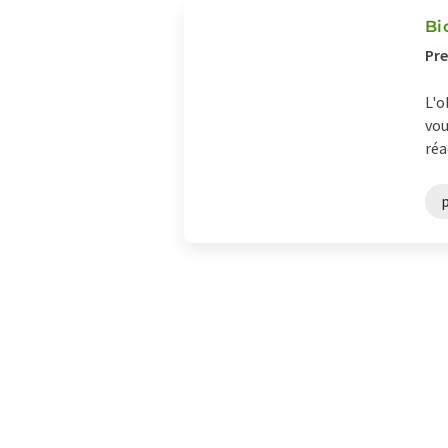
Bio
Pre
L'o
vou
réa