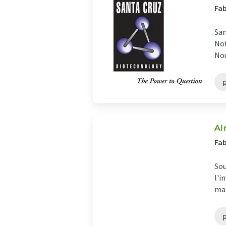
Fab
San
Not
Nou
Al
Fab
Sou
l'i
man