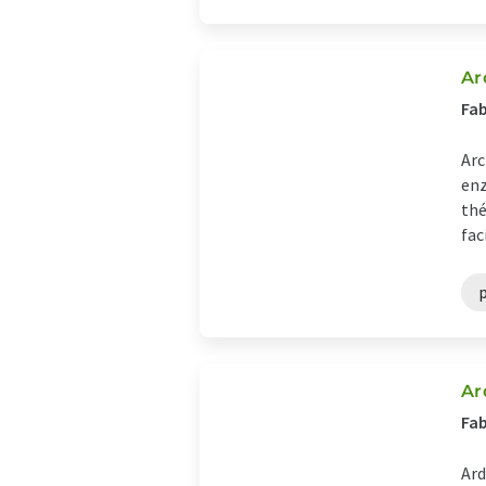
Ar
Fab
Arc
enz
thé
faci
Ar
Fab
Ard