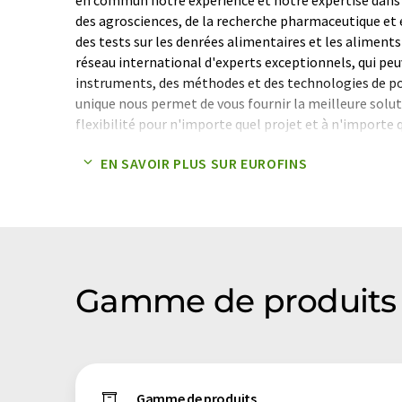
des agrosciences, de la recherche pharmaceutique et
des tests sur les denrées alimentaires et les aliment
réseau international d'experts exceptionnels, qui peu
instruments, des méthodes et des technologies de po
unique nous permet de vous fournir la meilleure solut
flexibilité pour n'importe quel projet et à n'importe 
projets standard, de projets de recherche ambitieux 
EN SAVOIR PLUS SUR EUROFINS
pour de grandes entreprises interdisciplinaires.
FIABLE. Les secteurs de la pharmacie, de l'alimentatio
l'agriculture et de la biotechnologie nous font confi
laboratoire hautement automatisés et optimisés en 
fournissent des résultats extrêmement fiables. Cela e
ISO 17025, ainsi que par les certifications ISO 13485,
Gamme de produits 
Note: Cet article a été traduit à l'aide d'un système in
humaine. LUMITOS propose ces traductions automatiq
large éventail de présentations d'entreprise. Comme cet
traduction automatique, il est possible qu'il contienne
Gamme de produits