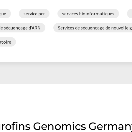
is peut être trouvé
ici
.
ique
service pcr
services bioinformatiques
 de séquençage d'ARN
Services de séquençage de nouvelle 
atoire
 Eurofins Genomics Germ