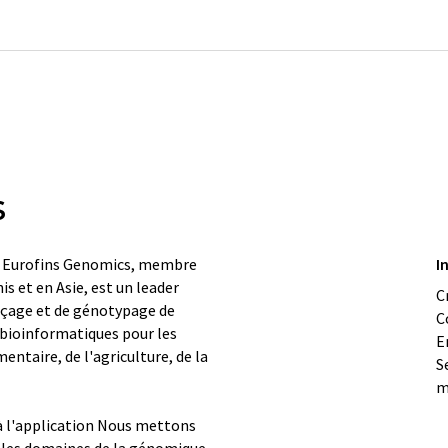
s
RN Eurofins Genomics, membre
I
s et en Asie, est un leader
C
ençage et de génotypage de
C
s bioinformatiques pour les
E
entaire, de l'agriculture, de la
S
m
 l'application Nous mettons
 les domaines de la génomique,