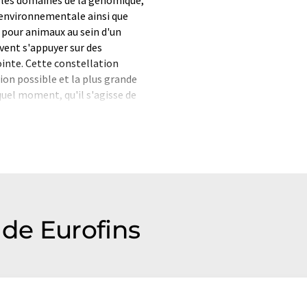
 environnementale ainsi que
s pour animaux au sein d'un
vent s'appuyer sur des
inte. Cette constellation
ion possible et la plus grande
quel moment, qu'il s'agisse de
ou de stratégies complexes
n, du diagnostic, de
ance. Les processus de
fonction des besoins
st attesté par l'accréditation
 GLP, GCP et cGMP.
de Eurofins
formatique sans intervention
ues pour présenter un plus
 article a été traduit avec
 des erreurs de vocabulaire, de