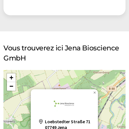
nucléotides
polymérases
repose sur un organisme unicellulaire classé S1, combinant
une gestion facile avec une machinerie de repliement et de
protéines recombinantes
réactifs
modification des protéines eucaryotes. En plus de tout ce
dont vous avez besoin pour établir LEXSY dans votre
réactifs click
réactifs de laboratoire
laboratoire, nous proposons également l'expression
personnalisée de protéines recombinantes.
réactifs PCR
service expression
Vous trouverez ici Jena Bioscience
Biologie Moléculaire & Cristallographie
GmbH
services d'expression des protéines
Pour les applications en biologie moléculaire, nous
services d'expression génique
proposons une large sélection de réactifs individuels, de kits
+
complets et de mélanges maîtres optimisés. Cette section
sondes de fluorescence
synthèses clients
comprend des produits pour la purification, l'amplification et
−
la modification de l'ADN ou de l'ARN, avec un accent sur les
×
techniques liées à la PCR.
systèmes d'expression
Pour la cristallisation des macromolécules biologiques – qui
systèmes d'expression des protéines
constitue souvent un goulot d'étranglement dans la
Loebstedter Straße 71
détermination de la structure tridimensionnelle des
07749 Jena