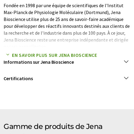
Fondée en 1998 par une équipe de scientifiques de l'Institut
Max-Planck de Physiologie Moléculaire (Dortmund), Jena
Bioscience utilise plus de 25 ans de savoir-faire académique
pour développer des réactifs innovants destinés aux clients de
la recherche et de l'industrie dans plus de 100 pays. À ce jour,
Jena Bioscience reste une entreprise indépendante et dirigée
par ses propriétaires.
EN SAVOIR PLUS SUR JENA BIOSCIENCE
Nous fabriquons en Allemagne selon les normes
Informations sur Jena Bioscience
internationales DIN EN ISO 9001 et DIN EN ISO 14001.
Certifications
Nos principaux groupes de clients comprennent des
laboratoires de recherche dans les universités, l'industrie et
les hôpitaux, des entreprises pharmaceutiques dans les
domaines de la découverte de médicaments et des
applications précliniques et des fabricants et revendeurs de
kits de laboratoire et de diagnostic.
Gamme de produits de Jena
Nos gammes de produits comprennent :