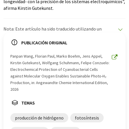
longevidad- con la precisión de los sistemas electroquímicos",
afirma Kirstin Gutekunst.
Nota: Este artículo ha sido traducido utilizando un
sistema informático sin intervención humana. LUMITOS
ofrece estas traducciones automáticas para presentar
PUBLICACIÓN ORIGINAL
una gama más amplia de noticias de actualidad. Como
este artículo ha sido traducido con traducción
Panpan Wang, Florian Paul, Marko Boehm, Jens Appel,
automática, es posible que contenga errores de
Kirstin Gutekunst, Wolfgang Schuhmann, Felipe Conzuelo:
vocabulario, sintaxis o gramática. El artículo original en
Electrochemical Protection of Cyanobacterial Cells
Alemán se puede encontrar
aquí
.
against Molecular Oxygen Enables Sustainable Photo-H₂
Production, in: Angewandte Chemie International Edition,
2026
TEMAS
producción de hidrógeno
fotosíntesis