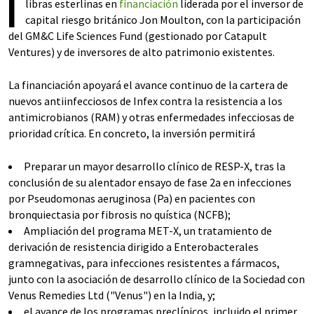
I
libras esterlinas en
financiación
liderada por el inversor de
capital riesgo británico Jon Moulton, con la participación
del GM&C Life Sciences Fund (gestionado por Catapult
Ventures) y de inversores de alto patrimonio existentes.
La financiación apoyará el avance continuo de la cartera de
nuevos antiinfecciosos de Infex contra la resistencia a los
antimicrobianos (RAM) y otras enfermedades infecciosas de
prioridad crítica. En concreto, la inversión permitirá
Preparar un mayor desarrollo clínico de RESP-X, tras la
conclusión de su alentador ensayo de fase 2a en infecciones
por Pseudomonas aeruginosa (Pa) en pacientes con
bronquiectasia por fibrosis no quística (NCFB);
Ampliación del programa MET-X, un tratamiento de
derivación de resistencia dirigido a Enterobacterales
gramnegativas, para infecciones resistentes a fármacos,
junto con la asociación de desarrollo clínico de la Sociedad con
Venus Remedies Ltd ("Venus") en la India, y;
el avance de los programas preclínicos, incluido el primer