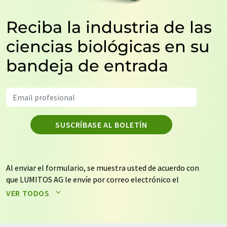
Reciba la industria de las
ciencias biológicas en su
bandeja de entrada
SUSCRÍBASE AL BOLETÍN
Al enviar el formulario, se muestra usted de acuerdo con
que LUMITOS AG le envíe por correo electrónico el
boletín o boletines seleccionados anteriormente. Sus
VER TODOS
datos no se facilitarán a terceros. El almacenamiento y
el procesamiento de sus datos se realiza sobre la base
de nuestra
política de protección de datos
. LUMITOS