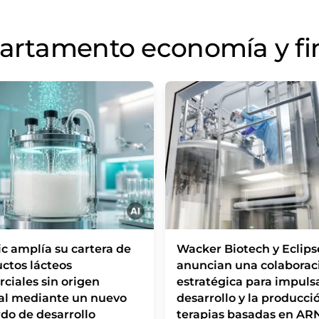
partamento economía y f
c amplía su cartera de
Wacker Biotech y Eclips
ctos lácteos
anuncian una colaborac
ciales sin origen
estratégica para impulsa
al mediante un nuevo
desarrollo y la producci
do de desarrollo
terapias basadas en AR