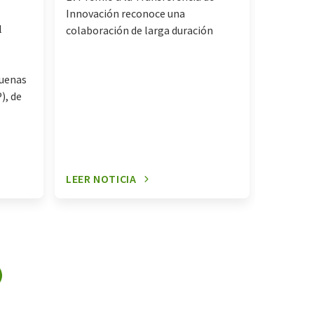
cartera
Innovación reconoce una
para e
l
colaboración de larga duración
buenas
), de
LEER NOTICIA
LEER NO