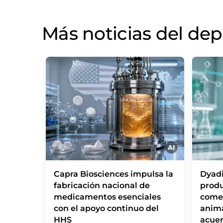
Más noticias del de
Capra Biosciences impulsa la
Dyadi
fabricación nacional de
produ
medicamentos esenciales
comer
con el apoyo continuo del
anim
HHS
acuer