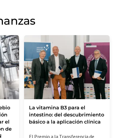
inanzas
ebio
La vitamina B3 para el
Ipsen 
ión
intestino: del descubrimiento
adquis
r el
básico a la aplicación clínica
Therap
ón de
incorp
N
pionero
El Premio a la Transferencia de