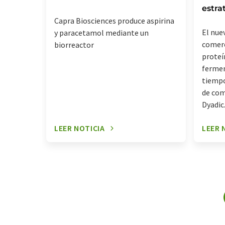
estra
Capra Biosciences produce aspirina
El nue
y paracetamol mediante un
comerc
biorreactor
proteí
fermen
tiempo
de com
Dyadic
LEER NOTICIA
LEER 