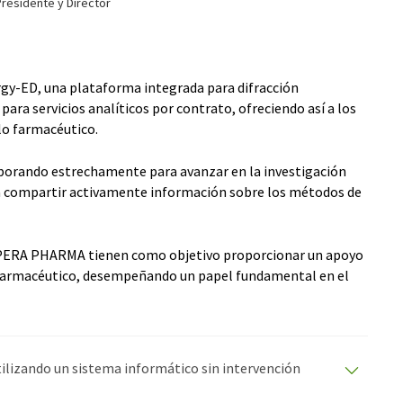
esidente y Director
y-ED, una plataforma integrada para difracción
ara servicios analíticos por contrato, ofreciendo así a los
llo farmacéutico.
borando estrechamente para avanzar en la investigación
ra compartir activamente información sobre los métodos de
y SPERA PHARMA tienen como objetivo proporcionar un apoyo
o farmacéutico, desempeñando un papel fundamental en el
utilizando un sistema informático sin intervención
ciones automáticas para presentar una gama más