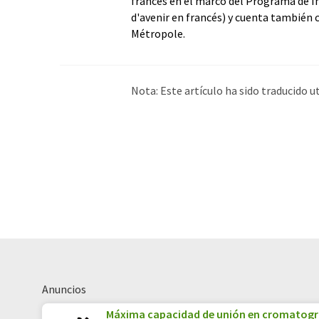
francés en el marco del Programa de 
d'avenir en francés) y cuenta también 
Métropole.
Nota: Este artículo ha sido traducido 
humana. LUMITOS ofrece estas traduc
amplia de noticias de actualidad. Como
automática, es posible que contenga er
original en Inglés se puede encontrar
a
Anuncios
Máxima capacidad de unión en cromatogra