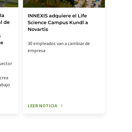
la
Evonik 
INNEXIS adquiere el Life
l de
de dól
Science Campus Kundl a
para m
Novartis
s
fabrica
ue
princip
30 empleados van a cambiar de
farmac
empresa
Unidos
sector
Un paso 
estrategi
 crea
de Evoni
abajo
tecnolog
LEER NOTICIA
LEER NO