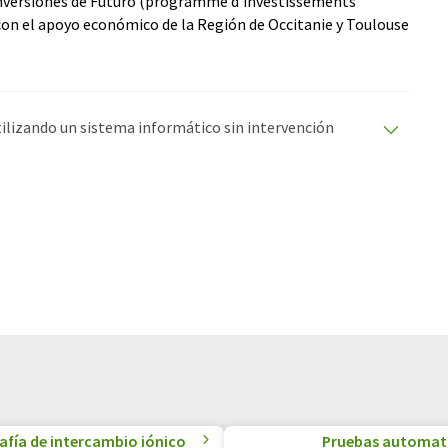
Inversiones de Futuro (programme d'investissements
con el apoyo económico de la Región de Occitanie y Toulouse
utilizando un sistema informático sin intervención
ciones automáticas para presentar una gama más
 este artículo ha sido traducido con traducción
rores de vocabulario, sintaxis o gramática. El artículo
quí
.
fía de intercambio iónico
Pruebas automatiz