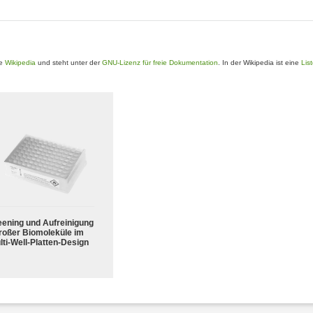
ie
Wikipedia
und steht unter der
GNU-Lizenz für freie Dokumentation
. In der Wikipedia ist eine
Lis
eening und Aufreinigung
roßer Biomoleküle im
lti-Well-Platten-Design