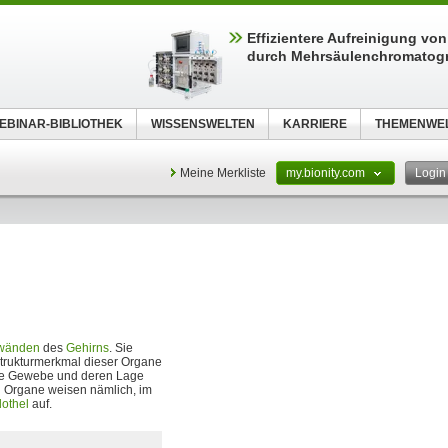
Effizientere Aufreinigung vo
durch Mehrsäulenchromatog
EBINAR-BIBLIOTHEK
WISSENSWELTEN
KARRIERE
THEMENWE
Meine Merkliste
my.bionity.com
Logi
lwänden
des
Gehirns
. Sie
Strukturmerkmal dieser Organe
ale Gewebe und deren Lage
en Organe weisen nämlich, im
othel
auf.