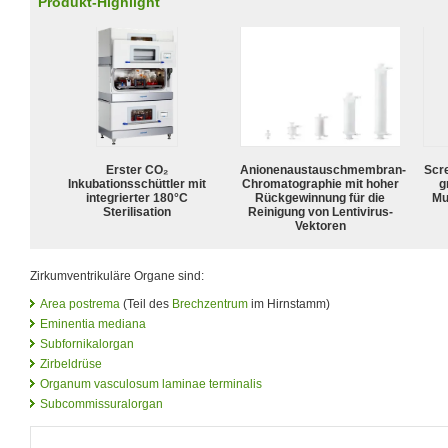
Produkt-Highlight
Erster CO₂
Anionenaustauschmembran-
Scr
Inkubationsschüttler mit
Chromatographie mit hoher
g
integrierter 180°C
Rückgewinnung für die
Mu
Sterilisation
Reinigung von Lentivirus-
Vektoren
Zirkumventrikuläre Organe sind:
Area postrema
(Teil des
Brechzentrum
im Hirnstamm)
Eminentia mediana
Subfornikalorgan
Zirbeldrüse
Organum vasculosum laminae terminalis
Subcommissuralorgan