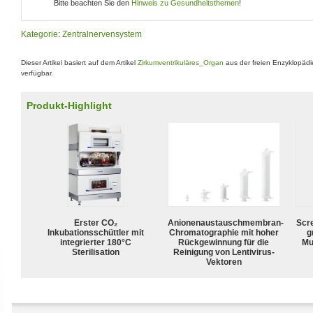
Bitte beachten Sie den
Hinweis zu Gesundheitsthemen
!
Kategorie
:
Zentralnervensystem
Dieser Artikel basiert auf dem Artikel
Zirkumventrikuläres_Organ
aus der freien Enzyklopäd
verfügbar.
Produkt-Highlight
Erster CO₂
Anionenaustauschmembran-
Scr
Inkubationsschüttler mit
Chromatographie mit hoher
g
integrierter 180°C
Rückgewinnung für die
Mu
Sterilisation
Reinigung von Lentivirus-
Vektoren