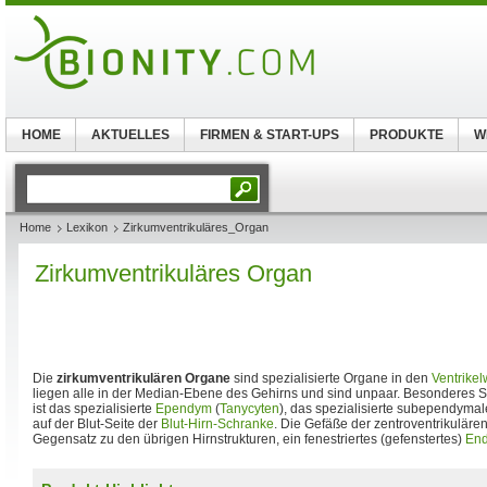
HOME
AKTUELLES
FIRMEN & START-UPS
PRODUKTE
W
Home
Lexikon
Zirkumventrikuläres_Organ
Zirkumventrikuläres Organ
Die
zirkumventrikulären Organe
sind spezialisierte Organe in den
Ventrike
liegen alle in der Median-Ebene des Gehirns und sind unpaar. Besonderes 
ist das spezialisierte
Ependym
(
Tanycyten
), das spezialisierte subependym
auf der Blut-Seite der
Blut-Hirn-Schranke
. Die Gefäße der zentroventrikulär
Gegensatz zu den übrigen Hirnstrukturen, ein fenestriertes (gefenstertes)
End