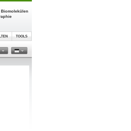
n Biomolekülen
raphie
LTEN
TOOLS
n