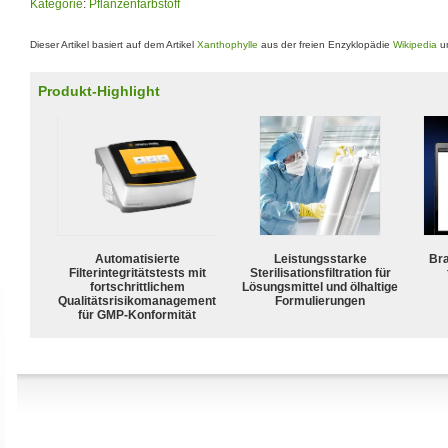
Kategorie
:
Pflanzenfarbstoff
Dieser Artikel basiert auf dem Artikel
Xanthophylle
aus der freien Enzyklopädie
Wikipedia
un
Produkt-Highlight
Automatisierte
Leistungsstarke
Bra
Filterintegritätstests mit
Sterilisationsfiltration für
fortschrittlichem
Lösungsmittel und ölhaltige
Qualitätsrisikomanagement
Formulierungen
für GMP-Konformität