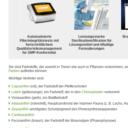
Automatisierte
Leistungsstarke
Bra
Filterintegritätstests mit
Sterilisationsfiltration für
fortschrittlichem
Lösungsmittel und ölhaltige
Qualitätsrisikomanagement
Formulierungen
für GMP-Konformität
Sie sind Farbstoffe, die sowohl in Tieren wie auch in Pflanzen vorkommen, w
Farben
auftreten können.
Wichtige Vertreter sind:
Capsanthin
(rot), der Farbstoff der Pfefferschoten
Lutein
(gelborange), ein Farbstoff, der in den
Chloroplasten
vorkommt
Violaxanthin (gelb), ein Blattfarbstoff
Astaxanthin
(rotviolett), Hauptcarotinoid der marinen Fauna (z. B. Lachs, 
Zeaxanthin
wichtigstes Schutzpigment des Photosyntheseapparates
Canthaxanthin
Fucoxanthin (braun), der Farbstoff der Braunalgen (Phaeophyceae)