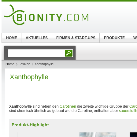
HOME
AKTUELLES
FIRMEN & START-UPS
PRODUKTE
W
Home
Lexikon
Xanthophylle
Xanthophylle
Xanthophylle
sind neben den
Carotinen
die zweite wichtige Gruppe der
Caro
sind chemisch ähnlich aufgebaut wie die Carotine, enthalten aber
sauerstoffh
Produkt-Highlight