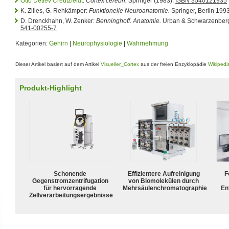
Otto Detlev Creutzfeldt
:
Cortex cerebri.
Springer (1983).
ISBN 3540121935
K. Zilles, G. Rehkämper:
Funktionelle Neuroanatomie.
Springer, Berlin 199
D. Drenckhahn, W. Zenker:
Benninghoff. Anatomie.
Urban & Schwarzenber
541-00255-7
Kategorien:
Gehirn
|
Neurophysiologie
|
Wahrnehmung
Dieser Artikel basiert auf dem Artikel
Visueller_Cortex
aus der freien Enzyklopädie
Wikipedi
Produkt-Highlight
Schonende
Effizientere Aufreinigung
F
Gegenstromzentrifugation
von Biomolekülen durch
für hervorragende
Mehrsäulenchromatographie
En
Zellverarbeitungsergebnisse