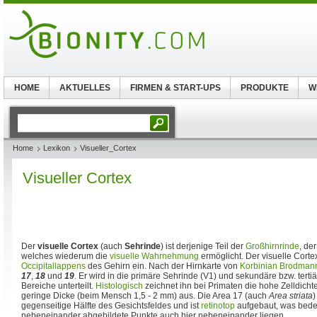
HOME
AKTUELLES
FIRMEN & START-UPS
PRODUKTE
W
Home
Lexikon
Visueller_Cortex
Visueller Cortex
Der
visuelle Cortex
(auch
Sehrinde
) ist derjenige Teil der
Großhirnrinde
, de
welches wiederum die
visuelle Wahrnehmung
ermöglicht. Der visuelle Corte
Occipitallappens
des Gehirn ein. Nach der Hirnkarte von
Korbinian Brodman
17
,
18
und
19
. Er wird in die primäre Sehrinde (V1) und sekundäre bzw. tertiä
Bereiche unterteilt.
Histologisch
zeichnet ihn bei Primaten die hohe Zelldicht
geringe Dicke (beim Mensch 1,5 - 2 mm) aus. Die Area 17 (auch
Area striata
)
gegenseitige Hälfte des Gesichtsfeldes und ist
retinotop
aufgebaut, was bedeu
nebeneinander abgebildete Punkte auch hier nebeneinander liegen.