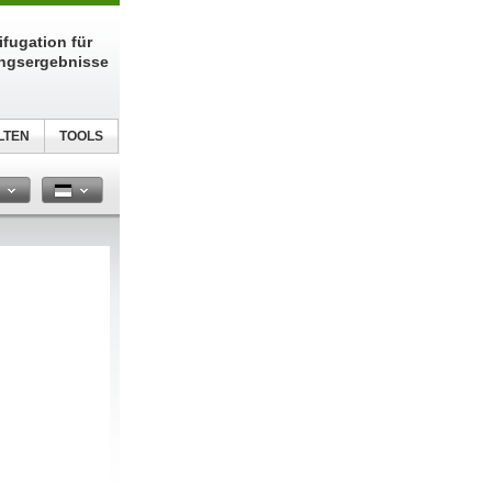
fugation für
ungsergebnisse
LTEN
TOOLS
n