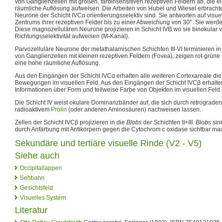
von Ganglienzellen mit großen, farbinsensitiven rezeptiven Feldern ab, die e
räumliche Auflösung aufweisen. Die Arbeiten von Hubel und Wiesel erbrachte
Neurone der Schicht IVCα orientierungsselektiv sind. Sie antworten auf visue
Zentrums ihrer rezeptiven Felder bis zu einer Abweichung von 30°. Sie wer
Diese magnozellulären Neurone projizieren in Schicht IVB wo sie binokular 
Richtungsselektivität aufweisen (M-Kanal).
Parvozelluläre Neurone der metathalamischen Schichten III-VI terminieren in 
von Ganglienzellen mit kleinen rezeptiven Feldern (Fovea), zeigen rot-grüne 
eine hohe räumliche Auflösung.
Aus den Eingängen der Schicht IVCα erhalten alle weiteren Cortexareale die
Bewegungen im visuellen Feld. Aus den Eingängen der Schicht IVCβ erhalten
Informationen über Form und teilweise Farbe von Objekten im visuellen Feld.
Die Schicht IV weist okulare Dominanzbänder auf, die sich durch retrograde
radioaktivem
Prolin
(oder anderen Aminosäuren) nachweisen lassen.
Zellen der Schicht IVCβ projizieren in die
Blobs
der Schichten II+III.
Blobs
sin
durch Anfärbung mit Antikörpern gegen die Cytochrom c oxidase sichtbar ma
Sekundäre und tertiäre visuelle Rinde (V2 - V5)
Siehe auch
Occipitallappen
Sehbahn
Gesichtsfeld
Visuelles System
Literatur