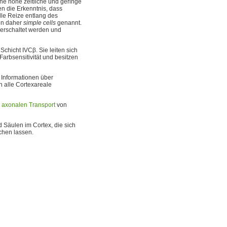
ine hohe zeitliche und geringe
n die Erkenntnis, dass
lle Reize entlang des
den daher
simple cells
genannt.
verschaltet werden und
Schicht IVCβ. Sie leiten sich
Farbsensitivität und besitzen
 Informationen über
 alle Cortexareale
n
axonalen Transport
von
d Säulen im Cortex, die sich
chen lassen.