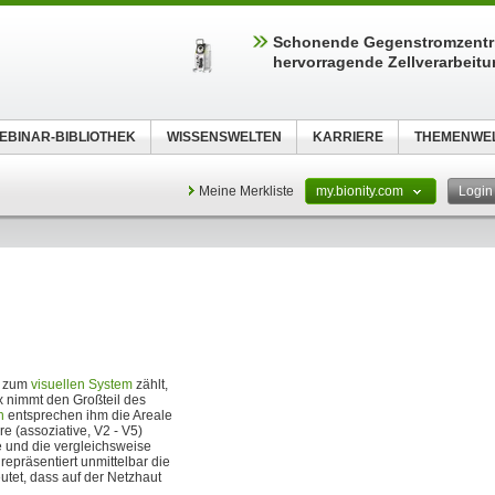
Schonende Gegenstromzentri
hervorragende Zellverarbeit
EBINAR-BIBLIOTHEK
WISSENSWELTEN
KARRIERE
THEMENWE
Meine Merkliste
my.bionity.com
Logi
r zum
visuellen System
zählt,
x nimmt den Großteil des
n
entsprechen ihm die Areale
re (assoziative, V2 - V5)
e und die vergleichsweise
 repräsentiert unmittelbar die
tet, dass auf der Netzhaut