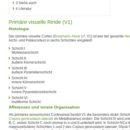
3
Siehe auch
4
Literatur
Primäre visuelle Rinde (V1)
Histologie
Der primäre visuelle Cortex (
Brodmann-Areal
17, V1) ist wie der gesamte
Neo
Archi- und Paläocortex) in sechs Schichten eingeteilt:
Schicht I:
Molekularschicht
Schicht II:
äußere Körnerschicht
Schicht III:
äußere Pyramidenschicht
Schicht IV:
innere Körnerschicht
Schicht V:
innere Pyramidenzellschicht
Schicht VI:
multiforme Schicht
Afferenzen und innere Organisation
Als primäres sensorisches Cortexareal besitzt V1 die besonders dicke Schich
Corpus geniculatum laterale
im Metathalamus enden. Die Schicht IV wird unter
B, C, wobei Schicht C noch einmal in α und β unterteilt wird. In Schicht IVCα
magnozellulären Schichten 1 und 2 des
Corpus geniculatum laterale
. Diese