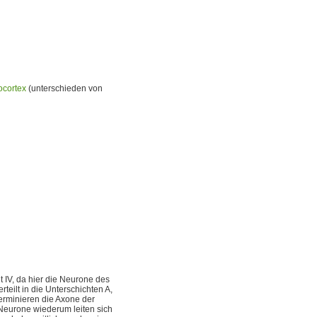
cortex
(unterschieden von
t IV, da hier die Neurone des
teilt in die Unterschichten A,
 terminieren die Axone der
 Neurone wiederum leiten sich