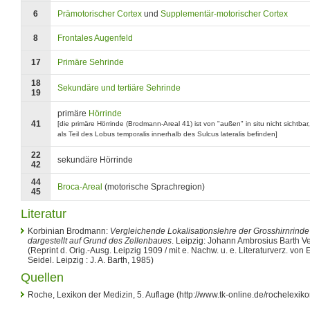
6
Prämotorischer Cortex
und
Supplementär-motorischer Cortex
8
Frontales Augenfeld
17
Primäre Sehrinde
18
Sekundäre und tertiäre Sehrinde
19
primäre
Hörrinde
41
[die primäre Hörrinde (Brodmann-Areal 41) ist von "außen" in situ nicht sichtb
als Teil des Lobus temporalis innerhalb des Sulcus lateralis befinden]
22
sekundäre Hörrinde
42
44
Broca-Areal
(motorische Sprachregion)
45
Literatur
Korbinian Brodmann:
Vergleichende Lokalisationslehre der Grosshirnrinde :
dargestellt auf Grund des Zellenbaues
. Leipzig: Johann Ambrosius Barth Ver
(Reprint d. Orig.-Ausg. Leipzig 1909 / mit e. Nachw. u. e. Literaturverz. von
Seidel. Leipzig : J. A. Barth, 1985)
Quellen
Roche, Lexikon der Medizin, 5. Auflage (http://www.tk-online.de/rochelexiko