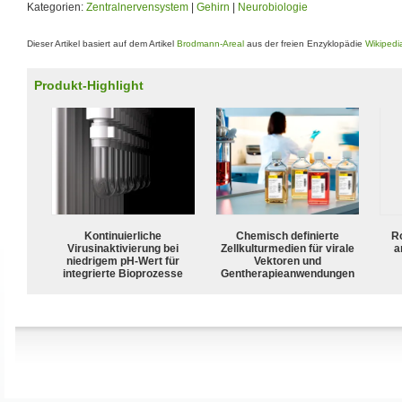
Kategorien:
Zentralnervensystem
|
Gehirn
|
Neurobiologie
Dieser Artikel basiert auf dem Artikel
Brodmann-Areal
aus der freien Enzyklopädie
Wikipedi
Produkt-Highlight
Kontinuierliche
Chemisch definierte
R
Virusinaktivierung bei
Zellkulturmedien für virale
a
niedrigem pH-Wert für
Vektoren und
integrierte Bioprozesse
Gentherapieanwendungen