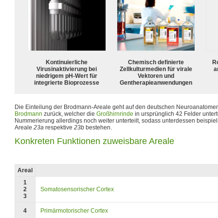
Kontinuierliche
Chemisch definierte
R
Virusinaktivierung bei
Zellkulturmedien für virale
a
niedrigem pH-Wert für
Vektoren und
integrierte Bioprozesse
Gentherapieanwendungen
Die Einteilung der Brodmann-Areale geht auf den deutschen Neuroanatome
Brodmann
zurück, welcher die
Großhirnrinde
in ursprünglich 42 Felder untert
Nummerierung allerdings noch weiter unterteilt, sodass unterdessen beispi
Areale
23a
respektive
23b
bestehen.
Konkreten Funktionen zuweisbare Areale
Areal
1
2
Somatosensorischer Cortex
3
4
Primärmotorischer Cortex