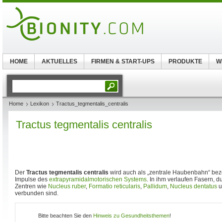
HOME
AKTUELLES
FIRMEN & START-UPS
PRODUKTE
W
Home
Lexikon
Tractus_tegmentalis_centralis
Tractus tegmentalis centralis
Der
Tractus tegmentalis centralis
wird auch als „zentrale Haubenbahn“ bezei
Impulse des
extrapyramidalmotorischen Systems
. In ihm verlaufen Fasern, d
Zentren wie
Nucleus ruber
,
Formatio reticularis
,
Pallidum
,
Nucleus dentatus
u
verbunden sind.
Bitte beachten Sie den
Hinweis zu Gesundheitsthemen
!