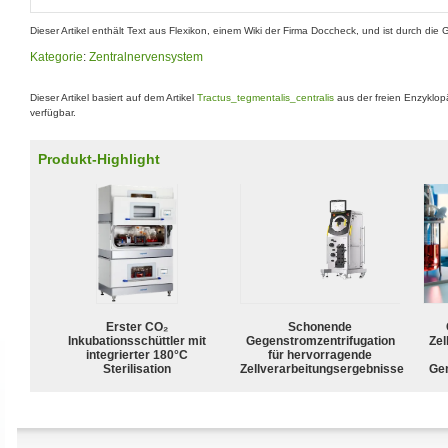
Dieser Artikel enthält Text aus Flexikon, einem Wiki der Firma Doccheck, und ist durch die 
Kategorie
:
Zentralnervensystem
Dieser Artikel basiert auf dem Artikel
Tractus_tegmentalis_centralis
aus der freien Enzyklo
verfügbar.
Produkt-Highlight
Erster CO₂
Schonende
Inkubationsschüttler mit
Gegenstromzentrifugation
Zel
integrierter 180°C
für hervorragende
Sterilisation
Zellverarbeitungsergebnisse
Ge