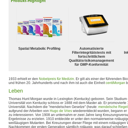
Produkt-Highlight
Spatial Metabolic Profiling
Automatisierte
Filterintegritätstests mit
In
fortschrittlichem
Qualitätsrisikomanagement
für GMP-Konformität
1933 erhielt er den
Nobelpreis für Medizin
. Er gilt als einer der führenden 
und frühen 20. Jahrhunderts und nach ihm ist auch die Einheit
centiMorgan
b
Leben
Thomas Hunt Morgan wurde in Lexington (Kentucky) geboren. Sein Studium d
Universität von Kentucky schloss er 1888 mit dem Master ab. Er promovierte
Universität. Nachdem die "mendelschen Gesetze" (heute:
mendelsche Regel
aufgrund der Arbeiten von
Hugo de Vries
wiederentdeckt wurden, begann er s
zu interessieren. Von 1908 an unternahm er zwei Jahre lang Kreuzungsvers
Ergebnisse zu erzielen. 1910 entdeckte er unter den normalerweise rotäugi
weißäugigen Mutanten. Bei Kreuzungen dieser Fliege mit einem rotäugigen
Nachkommen der ersten Generation sämtlich rotäugig, was darauf schließen l