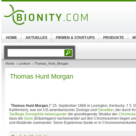
HOME
AKTUELLES
FIRMEN & START-UPS
PRODUKTE
W
Home
Lexikon
Thomas_Hunt_Morgan
Thomas Hunt Morgan
Thomas Hunt Morgan
(* 25. September 1866 in Lexington, Kentucky; † 5.
Kalifornien), war ein US-amerikanischer Zoologe und
Genetiker
, der durch K
Taufliege
Drosophila melanogaster
die grundlegende Struktur der
Chromos
dass die
Gene
(Erbanlagen) nacheinander auf den Chromosomen liegen und e
und Abstände zueinander. Seine Ergebnisse fasste er in Chromosomenkarten