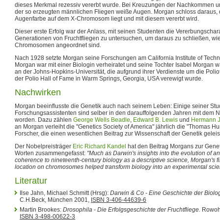
dieses Merkmal rezessiv vererbt wurde. Bei Kreuzungen der Nachkommen unt
der so erzeugten männlichen Fliegen weiße Augen. Morgan schloss daraus, d
Augenfarbe auf dem X-Chromosom liegt und mit diesem vererbt wird.
Dieser erste Erfolg war der Anlass, mit seinen Studenten die Vererbungschar
Generationen von Fruchtfliegen zu untersuchen, um daraus zu schließen, wi
Chromosomen angeordnet sind.
Nach 1928 setzte Morgan seine Forschungen am California Institute of Techno
Morgan war mit einer Biologin verheiratet und seine Tochter Isabel Morgan 
an der Johns-Hopkins-Universität, die aufgrund ihrer Verdienste um die Polio
der Polio Hall of Fame in Warm Springs, Georgia, USA verewigt wurde.
Nachwirken
Morgan beeinflusste die Genetik auch nach seinem Leben: Einige seiner St
Forschungsassistenten sind selber in den darauffolgenden Jahren mit dem 
worden. Dazu zählen
George Wells Beadle
,
Edward B. Lewis
und
Hermann J
an Morgan verleiht die "Genetics Society of America" jährlich die "Thomas 
Forscher, die einen wesentlichen Beitrag zur Wissenschaft der Genetik geleis
Der Nobelpreisträger
Eric Richard Kandel
hat den Beitrag Morgans zur Genet
Worten zusammengefasst:
"Much as Darwin's insights into the evolution of an
coherence to nineteenth-century biology as a descriptive science, Morgan's f
location on chromosomes helped transform biology into an experimental scie
Literatur
Ilse Jahn, Michael Schmitt (Hrsg):
Darwin & Co - Eine Geschichte der Biologi
C.H.Beck, München 2001,
ISBN 3-406-44639-6
Martin Brookes:
Drosophila - Die Erfolgsgeschichte der Fruchtfliege.
Rowohl
ISBN 3-498-00622-3