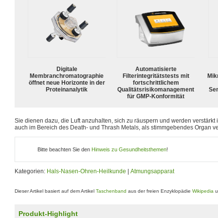
Digitale
Automatisierte
Membranchromatographie
Filterintegritätstests mit
Mik
öffnet neue Horizonte in der
fortschrittlichem
Proteinanalytik
Qualitätsrisikomanagement
Sen
für GMP-Konformität
Sie dienen dazu, die Luft anzuhalten, sich zu räuspern und werden verstärkt
auch im Bereich des Death- und Thrash Metals, als stimmgebendes Organ v
Bitte beachten Sie den
Hinweis zu Gesundheitsthemen
!
Kategorien:
Hals-Nasen-Ohren-Heilkunde
|
Atmungsapparat
Dieser Artikel basiert auf dem Artikel
Taschenband
aus der freien Enzyklopädie
Wikipedia
u
Produkt-Highlight