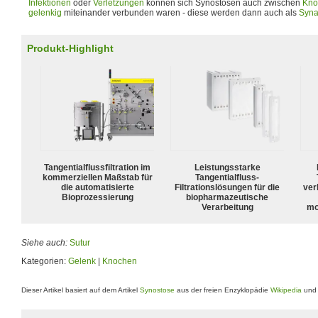
Infektionen
oder
Verletzungen
können sich Synostosen auch zwischen
Kno
gelenkig
miteinander verbunden waren - diese werden dann auch als
Syna
Produkt-Highlight
Tangentialflussfiltration im
Leistungsstarke
kommerziellen Maßstab für
Tangentialfluss-
die automatisierte
Filtrationslösungen für die
ver
Bioprozessierung
biopharmazeutische
Verarbeitung
mo
Siehe auch:
Sutur
Kategorien:
Gelenk
|
Knochen
Dieser Artikel basiert auf dem Artikel
Synostose
aus der freien Enzyklopädie
Wikipedia
und 