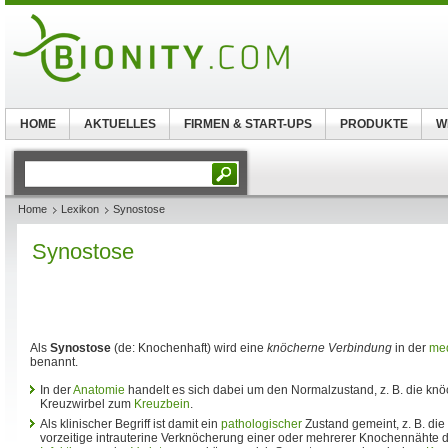
HOME
AKTUELLES
FIRMEN & START-UPS
PRODUKTE
W
Home
Lexikon
Synostose
Synostose
Als
Synostose
(de: Knochenhaft) wird eine
knöcherne Verbindung
in der
med
benannt.
In der
Anatomie
handelt es sich dabei um den Normalzustand, z. B. die kn
Kreuzwirbel zum
Kreuzbein
.
Als klinischer Begriff ist damit ein
pathologischer
Zustand gemeint, z. B. die
vorzeitige intrauterine Verknöcherung einer oder mehrerer Knochennähte 