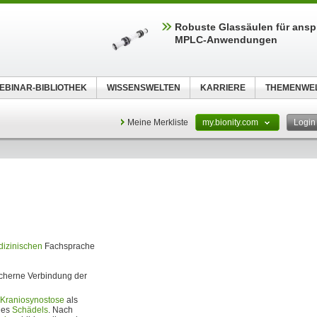
Robuste Glassäulen für ansp
MPLC-Anwendungen
EBINAR-BIBLIOTHEK
WISSENSWELTEN
KARRIERE
THEMENWE
Meine Merkliste
my.bionity.com
Logi
izinischen
Fachsprache
öcherne Verbindung der
Kraniosynostose
als
des
Schädels
. Nach