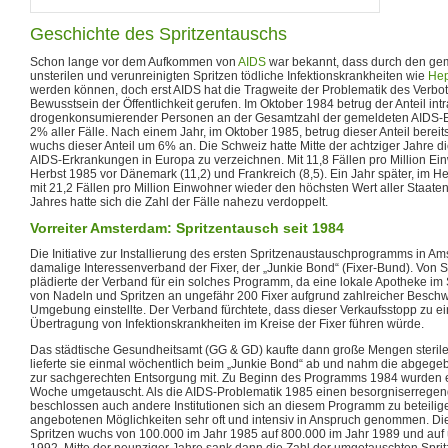
Geschichte des Spritzentauschs
Schon lange vor dem Aufkommen von
AIDS
war bekannt, dass durch den g
unsterilen und verunreinigten Spritzen tödliche Infektionskrankheiten wie
Hep
werden können, doch erst AIDS hat die Tragweite der Problematik des Verbo
Bewusstsein der Öffentlichkeit gerufen. Im Oktober 1984 betrug der Anteil int
drogenkonsumierender Personen an der Gesamtzahl der gemeldeten AIDS-E
2% aller Fälle. Nach einem Jahr, im Oktober 1985, betrug dieser Anteil berei
wuchs dieser Anteil um 6% an. Die Schweiz hatte Mitte der achtziger Jahre d
AIDS-Erkrankungen in Europa zu verzeichnen. Mit 11,8 Fällen pro Million Ei
Herbst 1985 vor Dänemark (11,2) und Frankreich (8,5). Ein Jahr später, im H
mit 21,2 Fällen pro Million Einwohner wieder den höchsten Wert aller Staate
Jahres hatte sich die Zahl der Fälle nahezu verdoppelt.
Vorreiter Amsterdam: Spritzentausch seit 1984
Die Initiative zur Installierung des ersten Spritzenaustauschprogramms in Ams
damalige Interessenverband der Fixer, der „Junkie Bond“ (Fixer-Bund). Von So
plädierte der Verband für ein solches Programm, da eine lokale Apotheke i
von Nadeln und Spritzen an ungefähr 200 Fixer aufgrund zahlreicher Besch
Umgebung einstellte. Der Verband fürchtete, dass dieser Verkaufsstopp zu ei
Übertragung von Infektionskrankheiten im Kreise der Fixer führen würde.
Das städtische Gesundheitsamt (GG & GD) kaufte dann große Mengen sterile
lieferte sie einmal wöchentlich beim „Junkie Bond“ ab und nahm die abgeg
zur sachgerechten Entsorgung mit. Zu Beginn des Programms 1984 wurden 
Woche umgetauscht. Als die AIDS-Problematik 1985 einen besorgniserreg
beschlossen auch andere Institutionen sich an diesem Programm zu beteilige
angebotenen Möglichkeiten sehr oft und intensiv in Anspruch genommen. Di
Spritzen wuchs von 100.000 im Jahr 1985 auf 800.000 im Jahr 1989 und auf ü
1992. Mitte der neunziger Jahre sank dann die Zahl der umgetauschten Spri