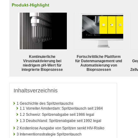
Produkt-Highlight
Kontinuierliche
Fortschrittliche Plattform
Virusinaktivierung bei
für Datenmanagement und
Geg
niedrigem pH-Wert für
Automatisierung von
integrierte Bioprozesse
Bioprozessen
Zell
Inhaltsverzeichnis
1
Geschichte des Spritzentauschs
1.1
Vorreiter Amsterdam: Spritzentausch seit 1984
1.2
Schweiz: Spritzenabgabe seit 1986 legal
1.3
Deutschland: Spritzenabgabe seit 1992 legal
2
Kostenlose Ausgabe von Spritzen senkt HIV-Risiko
3
Interventionsstrategie Spritzentausch