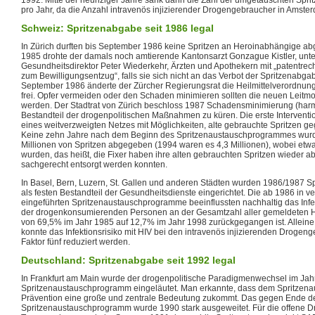
pro Jahr, da die Anzahl intravenös injizierender Drogengebraucher in Amst
Schweiz: Spritzenabgabe seit 1986 legal
In Zürich durften bis September 1986 keine Spritzen an Heroinabhängige a
1985 drohte der damals noch amtierende Kantonsarzt Gonzague Kistler, unte
Gesundheitsdirektor Peter Wiederkehr, Ärzten und Apothekern mit „patentre
zum Bewilligungsentzug“, falls sie sich nicht an das Verbot der Spritzenabga
September 1986 änderte der Zürcher Regierungsrat die Heilmittelverordnun
frei. Opfer vermeiden oder den Schaden minimieren sollten die neuen Leitmo
werden. Der Stadtrat von Zürich beschloss 1987 Schadensminimierung (harm
Bestandteil der drogenpolitischen Maßnahmen zu küren. Die erste Interventi
eines weitverzweigten Netzes mit Möglichkeiten, alte gebrauchte Spritzen 
Keine zehn Jahre nach dem Beginn des Spritzenaustauschprogrammes wurden
Millionen von Spritzen abgegeben (1994 waren es 4,3 Millionen), wobei etw
wurden, das heißt, die Fixer haben ihre alten gebrauchten Spritzen wieder a
sachgerecht entsorgt werden konnten.
In Basel, Bern, Luzern, St. Gallen und anderen Städten wurden 1986/1987
als festen Bestandteil der Gesundheitsdienste eingerichtet. Die ab 1986 in 
eingeführten Spritzenaustauschprogramme beeinflussten nachhaltig das Infekt
der drogenkonsumierenden Personen an der Gesamtzahl aller gemeldeten HIV
von 69,5% im Jahr 1985 auf 12,7% im Jahr 1998 zurückgegangen ist. Allei
konnte das Infektionsrisiko mit HIV bei den intravenös injizierenden Droge
Faktor fünf reduziert werden.
Deutschland: Spritzenabgabe seit 1992 legal
In Frankfurt am Main wurde der drogenpolitische Paradigmenwechsel im Jah
Spritzenaustauschprogramm eingeläutet. Man erkannte, dass dem Spritzena
Prävention eine große und zentrale Bedeutung zukommt. Das gegen Ende der
Spritzenaustauschprogramm wurde 1990 stark ausgeweitet. Für die offene D