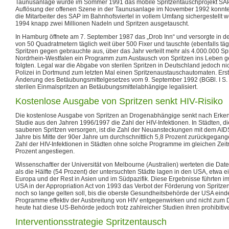
Taunusanlage wurde im Sommer 1991 das mobile Spritzentauschprojekt SAP 
Auflösung der offenen Szene in der Taunusanlage im November 1992 konnte
die Mitarbeiter des SAP im Bahnhofsviertel in vollem Umfang sichergestellt 
1994 knapp zwei Millionen Nadeln und Spritzen ausgetauscht.
In Hamburg öffnete am 7. September 1987 das „Drob Inn“ und versorgte in der
von 50 Quadratmetern täglich weit über 500 Fixer und tauschte (ebenfalls tä
Spritzen gegen gebrauchte aus, über das Jahr verteilt mehr als 4.000.000 Sp
Nordrhein-Westfalen ein Programm zum Austausch von Spritzen ins Leben g
folgten. Legal war die Abgabe von sterilen Spritzen in Deutschland jedoch n
Polizei in Dortmund zum letzten Mal einen Spritzenaustauschautomaten. Erst
Änderung des Betäubungsmittelgesetzes vom 9. September 1992 (BGBl. I S.
sterilen Einmalspritzen an Betäubungsmittelabhängige legalisiert.
Kostenlose Ausgabe von Spritzen senkt HIV-Risiko
Die kostenlose Ausgabe von Spritzen an Drogenabhängige senkt nach Erken
Studie aus den Jahren 1996/1997 die Zahl der HIV-Infektionen. In Städten, 
sauberen Spritzen versorgen, ist die Zahl der Neuansteckungen mit dem AIDS-
Jahre bis Mitte der 90er Jahre um durchschnittlich 5,8 Prozent zurückgegan
Zahl der HIV-Infektionen in Städten ohne solche Programme im gleichen Zeit
Prozent angestiegen.
Wissenschaftler der Universität von Melbourne (Australien) werteten die Dat
als die Hälfte (54 Prozent) der untersuchten Städte lagen in den USA, etwa ein
Europa und der Rest in Asien und im Südpazifik. Diese Ergebnisse führten i
USA in der Appropriation Act von 1993 das Verbot der Förderung von Sprit
noch so lange gelten soll, bis die oberste Gesundheitsbehörde der USA eindeu
Programme effektiv der Ausbreitung von HIV entgegenwirken und nicht zum
heute hat diese US-Behörde jedoch trotz zahlreicher Studien ihren prohibiti
Interventionsstrategie Spritzentausch