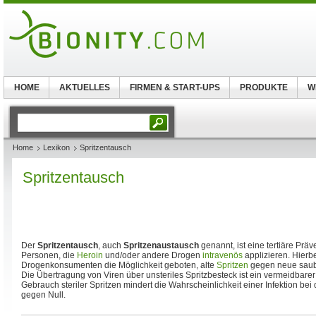
HOME
AKTUELLES
FIRMEN & START-UPS
PRODUKTE
W
Home
Lexikon
Spritzentausch
Spritzentausch
Der
Spritzentausch
, auch
Spritzenaustausch
genannt, ist eine tertiäre Pr
Personen, die
Heroin
und/oder andere Drogen
intravenös
applizieren. Hierb
Drogenkonsumenten die Möglichkeit geboten, alte
Spritzen
gegen neue saub
Die Übertragung von Viren über unsteriles Spritzbesteck ist ein vermeidbarer
Gebrauch steriler Spritzen mindert die Wahrscheinlichkeit einer Infektion bei
gegen Null.