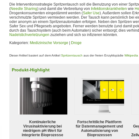
Die Interventionsstrategie Spritzentausch soll die Benutzung von einer Sprit
(
Needle Sharing
) und damit die Verbreitung von
Infektionskrankheiten
wie
He
Drogenkonsumenten eingedämmt werden (
Safer Use
). Außerdem sollen Er
verschmutzte Spritzen vermieden werden. Der Tausch kann persönlich bei e
oder anonym an einem Spritzenautomaten erfolgen. Neben den Spritzen we
Safer Sex und Pflegesets angeboten. Ferner werden benutzte (und damit poten
durch das Tauschsystem (auch beim Automaten) sicher entsorgt; dies verhinder
Nadelstichverletzungen
zuziehen und sich so infizieren könnten.
Kategorien:
Medizinische Vorsorge
|
Droge
Dieser Artikel basiert auf dem Artikel
Spritzentausch
aus der freien Enzyklopädie
Wikipedia
Produkt-Highlight
Kontinuierliche
Fortschrittliche Plattform
Virusinaktivierung bei
für Datenmanagement und
Geg
niedrigem pH-Wert für
Automatisierung von
integrierte Bioprozesse
Bioprozessen
Zell