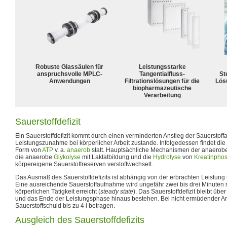
Robuste Glassäulen für
Leistungsstarke
anspruchsvolle MPLC-
Tangentialfluss-
Ste
Anwendungen
Filtrationslösungen für die
Lös
biopharmazeutische
Verarbeitung
Sauerstoffdefizit
Ein Sauerstoffdefizit kommt durch einen verminderten Anstieg der Sauersto
Leistungszunahme bei körperlicher Arbeit zustande. Infolgedessen findet di
Form von
ATP
v. a.
anaerob
statt. Hauptsächliche Mechanismen der anaerob
die anaerobe
Glykolyse
mit Laktatbildung und die
Hydrolyse
von
Kreatinpho
körpereigene Sauerstoffreserven verstoffwechselt.
Das Ausmaß des Sauerstoffdefizits ist abhängig von der erbrachten Leistun
Eine ausreichende Sauerstoffaufnahme wird ungefähr zwei bis drei Minuten
körperlichen Tätigkeit erreicht (
steady state
). Das Sauerstoffdefizit bleibt üb
und das Ende der Leistungsphase hinaus bestehen. Bei nicht ermüdender Ar
Sauerstoffschuld bis zu 4 l betragen.
Ausgleich des Sauerstoffdefizits