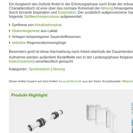
Ein Ausgleich des Defizits findet in der Erholungsphase nach Ende der erbrac
Charakteristisch ist eine über das normale Ruhemaß der
Atmung
hinausgehe
durch forcierte Inspiration und
Exspiration
. Der zusätzlich aufgenommene Saue
folgende
Stoffwechselprozesse
aufgewendet:
Synthese von
Kreatinphosphat
Glukoneogenese
aus Laktat
Anlegen körpereigener Sauerstoffreserven
zelluläre
Regenerationsvorgänge
Besonders groß ist diese
Nachatmung
nach Arbeit oberhalb der Dauerleistun
Aufnahme werden außerdem Resteffekte von in der Leistungsphase freigeset
Katecholamine
) verantwortlich gemacht.
Kategorien:
Sportmedizin
|
Atmung
Dieser Artikel basiert auf dem Artikel
Sauerstoffschuld
aus der freien Enzyklopädie
Wikiped
Produkt-Highlight