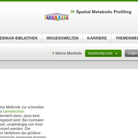
Spatial Metabolic Profiling
EBINAR-BIBLIOTHEK
WISSENSWELTEN
KARRIERE
THEMENWE
Meine Merkliste
my.bionity.com
Logi
eine Methode zur schnellen
es
Genetischen
besteht darin, dass kein
mgepolt wird. Bei normaler
ell, unabhängig von ihrer
essert werden. Die
es Verfahren die größere
ur langsam anpassen können.