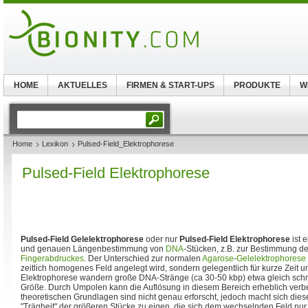
HOME
AKTUELLES
FIRMEN & START-UPS
PRODUKTE
W
Home
Lexikon
Pulsed-Field_Elektrophorese
Pulsed-Field Elektrophorese
Pulsed-Field Gelelektrophorese
oder nur
Pulsed-Field Elektrophorese
ist 
und genauen Längenbestimmung von
DNA
-Stücken, z.B. zur Bestimmung d
Fingerabdruckes
. Der Unterschied zur normalen
Agarose
-
Gelelektrophorese
zeitlich homogenes Feld angelegt wird, sondern gelegentlich für kurze Zeit u
Elektrophorese wandern große DNA-Stränge (ca 30-50 kbp) etwa gleich schn
Größe. Durch Umpolen kann die Auflösung in diesem Bereich erheblich verb
theoretischen Grundlagen sind nicht genau erforscht, jedoch macht sich dies
"Trägheit" der größeren Stücke zu eigen, die sich dem wechselnden Feld n