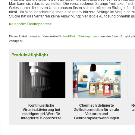
Man kann sich das so vorstellen: Die verschiedenen Stränge "verhaken" sich
Geles, durch die kurzen Umpolphasen lösen sich die kürzeren Stränge, für die
nicht - im Mittel beschleunigt man also relativ kürzere Stränge im Vergleich z
Stücke hat das Verfahren keine Auswirkung; hier ist die Auflösung ohnehin g
Kategorie
:
Elektrophorese
Dieser Artikel basiert auf dem Artikel
Pulsed-Field_Elektrophorese
aus der freien Enzyklop
verfügbar.
Produkt-Highlight
Kontinuierliche
Chemisch definierte
R
Virusinaktivierung bei
Zellkulturmedien für virale
a
niedrigem pH-Wert für
Vektoren und
integrierte Bioprozesse
Gentherapieanwendungen