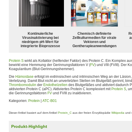
Kontinuierliche
Chemisch definierte
R
Virusinaktivierung bei
Zellkulturmedien für virale
a
niedrigem pH-Wert für
Vektoren und
integrierte Bioprozesse
Gentherapieanwendungen
Protein S
wirkt als Kofaktor (helfender Faktor) des Protein C. Ein Komplex au
bewirkt eine Hemmung der Gerinnungsfaktoren V (
FV
) und VIII (FVIII). Der 
Koagulantium (Blut-Gerinnungshemmer).
Die
Hämostase
erfolgt im extrinsischen und intrinsischen Weg an der Läsio
Verletzung. Damit Blut nicht an unverletzten Stellen im Blutgefäß gerinnt, bin
Thrombomodulin
der
Endothelzellen
des Blutgefäßes und aktiviert dadurch 
aktivierten Protein C (aPC). Aktiviertes Protein C komplexiert mit
Protein S
, u
die Gerinnungsfaktoren
FV
und FVIII zu inaktivieren.
Kategorien:
Protein
|
ATC-B01
Dieser Artikel basiert auf dem Artikel
Protein_C
aus der freien Enzyklopädie
Wikipedia
und s
Produkt-Highlight