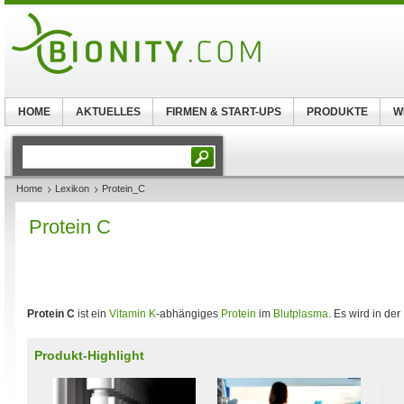
HOME
AKTUELLES
FIRMEN & START-UPS
PRODUKTE
W
Home
Lexikon
Protein_C
Protein C
Protein C
ist ein
Vitamin K
-abhängiges
Protein
im
Blutplasma
. Es wird in der
Produkt-Highlight