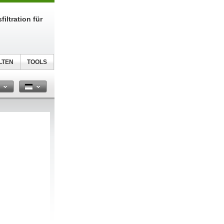
filtration für
LTEN
TOOLS
n