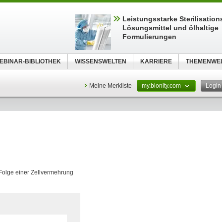
Leistungsstarke Sterilisations
Lösungsmittel und ölhaltige
Formulierungen
EBINAR-BIBLIOTHEK
WISSENSWELTEN
KARRIERE
THEMENWE
Meine Merkliste
my.bionity.com
Logi
n Folge einer Zellvermehrung