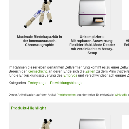
Maximale Bindekapazität in
Unkomplizierte
der Ionenaustausch-
Mikroplatten-Auswertung:
Vi
Chromatographie
Flexibler Multi-Mode Reader
Ech
mit vereinfachtem Assay-
Setup
Im Rahmen dieser eben genannten Zellvermehrung kommt es zu einer Zellw
Bereich der
Keimschicht
, an deren Ende sich die
Zellen
zu dem Primitivstreife
für die Entwicklungssteuerung des
Embryos
und verschwindet nach einiger Ze
Kategorien:
Embryologie
|
Entwicklungsbiologie
Dieser Artikel basiert auf dem Artikel
Primitivstreifen
aus der freien Enzyklopädie
Wikipedia
u
Produkt-Highlight