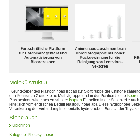
Fortschrittliche Plattform
Anionenaustauschmembran-
für Datenmanagement und
Chromatographie mit hoher
Automatisierung von
Rückgewinnung für die
Fil
Bioprozessen
Reinigung von Lentivirus-
Vektoren
Molekülstruktur
Grundkörper des Plastochinons ist das zur Stoffgruppe der Chinone zähle
den Positionen 2 und 3 eine Methylgruppe und in der Position 5 eine
Isopren
Plastochinon wird nach Anzahl der
Isopren
-Einheiten in der Seitenkette auc
leitet sich vom englischen Begriff
p
lasto
q
uinone ab). Diese hydrophobe Seite
Verankerung der Verbindung im ebenfalls hydrophoben Bereich der Thylakoi
Siehe auch
Ubichinon
Kategorie
:
Photosynthese