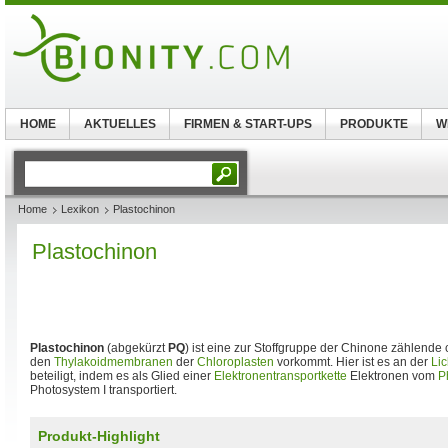
HOME
AKTUELLES
FIRMEN & START-UPS
PRODUKTE
W
Home
Lexikon
Plastochinon
Plastochinon
Plastochinon
(abgekürzt
PQ
) ist eine zur Stoffgruppe der Chinone zählende
den
Thylakoidmembranen
der
Chloroplasten
vorkommt. Hier ist es an der
Lic
beteiligt, indem es als Glied einer
Elektronentransportkette
Elektronen vom
P
Photosystem I transportiert.
Produkt-Highlight