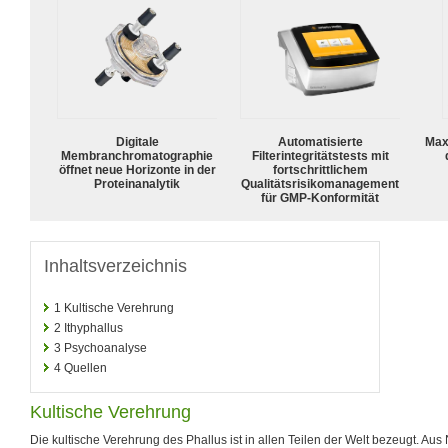
Digitale
Automatisierte
Max
Membranchromatographie
Filterintegritätstests mit
öffnet neue Horizonte in der
fortschrittlichem
Proteinanalytik
Qualitätsrisikomanagement
für GMP-Konformität
Inhaltsverzeichnis
1
Kultische Verehrung
2
Ithyphallus
3
Psychoanalyse
4
Quellen
Kultische Verehrung
Die kultische Verehrung des Phallus ist in allen Teilen der Welt bezeugt. Au