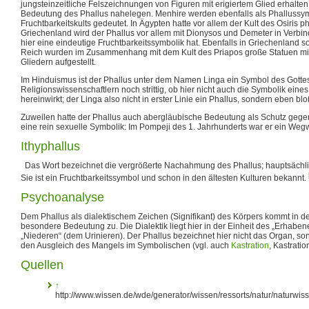
jungsteinzeitliche Felszeichnungen von Figuren mit erigiertem Glied erhalten,
Bedeutung des Phallus nahelegen. Menhire werden ebenfalls als Phallussy
Fruchtbarkeitskults gedeutet. In Ägypten hatte vor allem der Kult des Osiris p
Griechenland wird der Phallus vor allem mit Dionysos und Demeter in Verbin
hier eine eindeutige Fruchtbarkeitssymbolik hat. Ebenfalls in Griechenland 
Reich wurden im Zusammenhang mit dem Kult des Priapos große Statuen mit
Gliedern aufgestellt.
Im Hinduismus ist der Phallus unter dem Namen Linga ein Symbol des Gottes S
Religionswissenschaftlern noch strittig, ob hier nicht auch die Symbolik eine
hereinwirkt; der Linga also nicht in erster Linie ein Phallus, sondern eben bloß
Zuweilen hatte der Phallus auch abergläubische Bedeutung als Schutz geg
eine rein sexuelle Symbolik: Im Pompeji des 1. Jahrhunderts war er ein Weg
Ithyphallus
Das Wort bezeichnet die vergrößerte Nachahmung des Phallus; hauptsächlich
Sie ist ein Fruchtbarkeitssymbol und schon in den ältesten Kulturen bekannt.
Psychoanalyse
Dem Phallus als dialektischem Zeichen (Signifikant) des Körpers kommt in 
besondere Bedeutung zu. Die Dialektik liegt hier in der Einheit des „Erhab
„Niederen“ (dem Urinieren). Der Phallus bezeichnet hier nicht das Organ, son
den Ausgleich des Mangels im Symbolischen (vgl. auch
Kastration
, Kastratio
Quellen
↑
http://www.wissen.de/wde/generator/wissen/ressorts/natur/naturwi