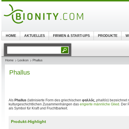
HOME
AKTUELLES
FIRMEN & START-UPS
PRODUKTE
W
Home
Lexikon
Phallus
Phallus
Als
Phallus
(latinisierte Form des griechischen
φαλλός
,
phallós
) bezeichnet
kulturgeschichtlichen Zusammenhängen das
erigierte
männliche Glied
. Der 
als Symbol für Kraft und Fruchtbarkeit.
Produkt-Highlight