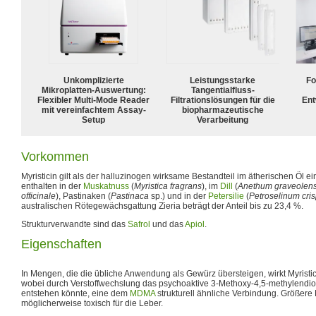
Unkomplizierte
Leistungsstarke
Fo
Mikroplatten-Auswertung:
Tangentialfluss-
Flexibler Multi-Mode Reader
Filtrationslösungen für die
Ent
mit vereinfachtem Assay-
biopharmazeutische
Setup
Verarbeitung
Vorkommen
Myristicin gilt als der halluzinogen wirksame Bestandteil im ätherischen Öl e
enthalten in der
Muskatnuss
(
Myristica fragrans
), im
Dill
(
Anethum graveolen
officinale
), Pastinaken (
Pastinaca
sp.) und in der
Petersilie
(
Petroselinum cri
australischen Rötegewächsgattung Zieria beträgt der Anteil bis zu 23,4 %.
Strukturverwandte sind das
Safrol
und das
Apiol
.
Eigenschaften
In Mengen, die die übliche Anwendung als Gewürz übersteigen, wirkt Myristic
wobei durch Verstoffwechslung das psychoaktive 3-Methoxy-4,5-methylen
entstehen könnte, eine dem
MDMA
strukturell ähnliche Verbindung. Größer
möglicherweise toxisch für die Leber.