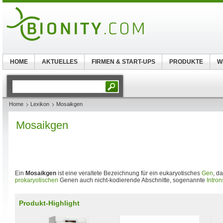
HOME
AKTUELLES
FIRMEN & START-UPS
PRODUKTE
W
Home
Lexikon
Mosaikgen
Mosaikgen
Ein
Mosaikgen
ist eine veraltete Bezeichnung für ein eukaryotisches
Gen
, d
prokaryotischen
Genen auch nicht-kodierende Abschnitte, sogenannte
Intron
Produkt-Highlight