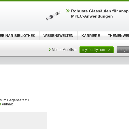
Robuste Glassäulen für ansp
MPLC-Anwendungen
EBINAR-BIBLIOTHEK
WISSENSWELTEN
KARRIERE
THEMENWE
Meine Merkliste
my.bionity.com
Logi
as im Gegensatz zu
s
enthält.