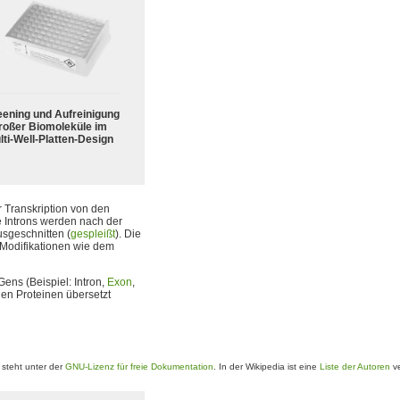
eening und Aufreinigung
roßer Biomoleküle im
lti-Well-Platten-Design
 Transkription von den
 Introns werden nach der
sgeschnitten (
gespleißt
). Die
n Modifikationen wie dem
Gens (Beispiel: Intron,
Exon
,
en Proteinen übersetzt
steht unter der
GNU-Lizenz für freie Dokumentation
. In der Wikipedia ist eine
Liste der Autoren
ve