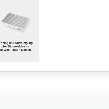
eening und Aufreinigung
roßer Biomoleküle im
lti-Well-Platten-Design