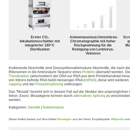
Erster CO₂
Anionenaustauschmembran-
Scr
Inkubationsschüttler mit
Chromatographie mit hoher
g
integrierter 180°C
Rückgewinnung für die
Mu
Sterilisation
Reinigung von Lentivirus-
Vektoren
Kodierende Abschnitte sind Desoxyribonukleinsäure-Abschnitte, die nach der
Ribosomen in die Aminosäure-Sequenz eines
Proteins
übersetzt werden. Die
Transkription
(
abschreiben
) der DNA zur RNA aus dem Primärtranskript herau
von Introns befreite RNA heißt messenger-RNA (
mRNA
), diese wird weitere
capping
und der
Polyadenylierung
unterzogen.
Das "Mosaik" bezieht sich in diesem Fall auf die Struktur des ursprünglichen 
Intron, Exon). Mosaikgene können durch
alternatives Splicing
zu verschieden
werden.
Kategorien:
Genetik
|
Nukleinsäure
Dieser Artikel basiert auf dem Artikel
Mosaikgen
aus der freien Enzyklopädie
Wikipedia
und 