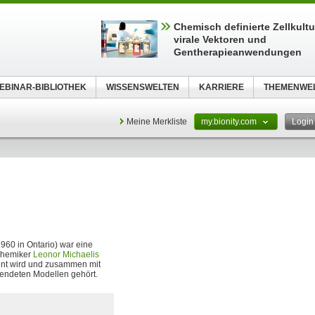
Chemisch definierte Zellkult
virale Vektoren und
Gentherapieanwendungen
EBINAR-BIBLIOTHEK
WISSENSWELTEN
KARRIERE
THEMENWE
Meine Merkliste
my.bionity.com
Logi
1960 in Ontario) war eine
chemiker
Leonor Michaelis
nt wird und zusammen mit
wendeten Modellen gehört.