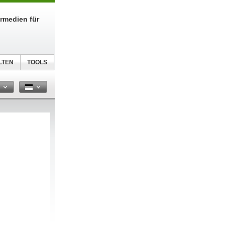
urmedien für
LTEN
TOOLS
n