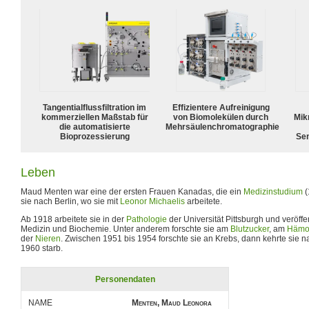
Tangentialflussfiltration im
Effizientere Aufreinigung
kommerziellen Maßstab für
von Biomolekülen durch
Mik
die automatisierte
Mehrsäulenchromatographie
Bioprozessierung
Sen
Leben
Maud Menten war eine der ersten Frauen Kanadas, die ein
Medizinstudium
(
sie nach Berlin, wo sie mit
Leonor Michaelis
arbeitete.
Ab 1918 arbeitete sie in der
Pathologie
der Universität Pittsburgh und veröff
Medizin und Biochemie. Unter anderem forschte sie am
Blutzucker
, am
Hämo
der
Nieren
. Zwischen 1951 bis 1954 forschte sie an Krebs, dann kehrte sie n
1960 starb.
Personendaten
NAME
Menten, Maud Leonora