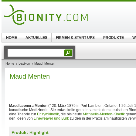
HOME
AKTUELLES
FIRMEN & START-UPS
PRODUKTE
W
Home
Lexikon
Maud_Menten
Maud Menten
Maud Leonora Menten
(* 20. März 1879 in Port Lambton, Ontario; † 26. Juli 
kanadische Medizinerin. Sie entwickelte gemeinsam mit dem deutschen Bio
eine Theorie zur
Enzymkinetik
, die bis heute
Michaelis-Menten-Kinetik
genan
den Ideen von
Lineweaver und Burk
zu den in der Praxis am häufigsten ver
Produkt-Highlight