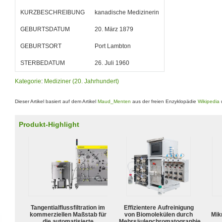
KURZBESCHREIBUNG
kanadische Medizinerin
GEBURTSDATUM
20. März 1879
GEBURTSORT
Port Lambton
STERBEDATUM
26. Juli 1960
Kategorie
:
Mediziner (20. Jahrhundert)
Dieser Artikel basiert auf dem Artikel
Maud_Menten
aus der freien Enzyklopädie
Wikipedia
u
Produkt-Highlight
Tangentialflussfiltration im
Effizientere Aufreinigung
kommerziellen Maßstab für
von Biomolekülen durch
Mik
die automatisierte
Mehrsäulenchromatographie