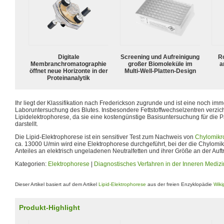
Digitale
Screening und Aufreinigung
R
Membranchromatographie
großer Biomoleküle im
a
öffnet neue Horizonte in der
Multi-Well-Platten-Design
Proteinanalytik
Ihr liegt der Klassifikation nach Frederickson zugrunde und ist eine noch im
Laboruntersuchung des Blutes. Insbesondere Fettstoffwechselzentren verzicht
Lipidelektrophorese, da sie eine kostengünstige Basisuntersuchung für die P
darstellt.
Die Lipid-Elektrophorese ist ein sensitiver Test zum Nachweis von
Chylomikr
ca. 13000 U/min wird eine Elektrophorese durchgeführt, bei der die Chylomi
Anteiles an elektrisch ungeladenen Neutralfetten und ihrer Größe an der Auftr
Kategorien:
Elektrophorese
|
Diagnostisches Verfahren in der Inneren Medizi
Dieser Artikel basiert auf dem Artikel
Lipid-Elektrophorese
aus der freien Enzyklopädie
Wiki
Produkt-Highlight