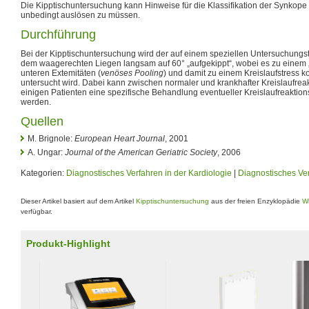
Die Kipptischuntersuchung kann Hinweise für die Klassifikation der Synkop
unbedingt auslösen zu müssen.
Durchführung
Bei der Kipptischuntersuchung wird der auf einem speziellen Untersuchungst
dem waagerechten Liegen langsam auf 60° „aufgekippt“, wobei es zu einem 
unteren Extemitäten (
venöses Pooling
) und damit zu einem Kreislaufstress 
untersucht wird. Dabei kann zwischen normaler und krankhafter Kreislaufrea
einigen Patienten eine spezifische Behandlung eventueller Kreislaufreakti
werden.
Quellen
M. Brignole:
European Heart Journal
, 2001
A. Ungar:
Journal of the American Geriatric Society
, 2006
Kategorien:
Diagnostisches Verfahren in der Kardiologie
|
Diagnostisches Ver
Dieser Artikel basiert auf dem Artikel
Kipptischuntersuchung
aus der freien Enzyklopädie
Wi
verfügbar.
Produkt-Highlight