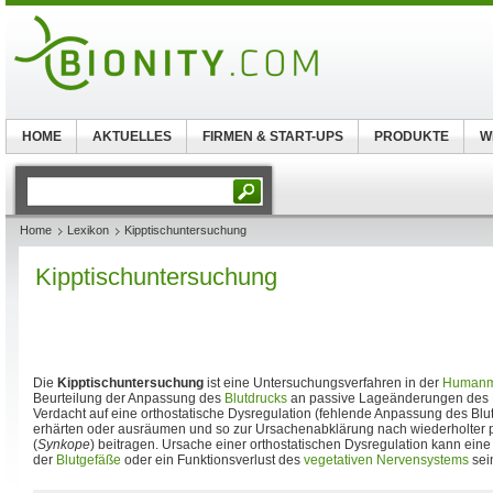
HOME
AKTUELLES
FIRMEN & START-UPS
PRODUKTE
W
Home
Lexikon
Kipptischuntersuchung
Kipptischuntersuchung
Die
Kipptischuntersuchung
ist eine Untersuchungsverfahren in der
Humanm
Beurteilung der Anpassung des
Blutdrucks
an passive Lageänderungen des 
Verdacht auf eine orthostatische Dysregulation (fehlende Anpassung des B
erhärten oder ausräumen und so zur Ursachenabklärung nach wiederholter pl
(
Synkope
) beitragen. Ursache einer orthostatischen Dysregulation kann ein
der
Blutgefäße
oder ein Funktionsverlust des
vegetativen Nervensystems
sei