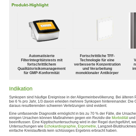
Produkt-Highlight
Automatisierte
Fortschrittliche TFF-
Filterintegritätstests mit
Technologie für eine
V
fortschrittlichem
verbesserte Konzentration
n
Qualitätsrisikomanagement
und Verarbeitung
in
für GMP-Konformität
monoklonaler Antikörper
Indikation
Synkopen sind häufige Ereignisse in der Allgemeinbevölkerung. Bei älteren 
bei 6 % pro Jahr, 1/3 davon erleiden mehrere Synkopen hintereinander. Die
daraus resultierenden schweren Verletzungen sind evident.
Eine umfassende Diagnostik ermöglicht in bis zu 70 % der Fälle, die Ursach
einigen Ursachen können Maßnahmen gegen ein Rezidiv die
Morbidität
und 
beeinflussen. Eine Kipptischuntersuchung wird in der Regel durchgeführt, 
Untersuchungen wie
Echokardiographie
,
Ergometrie
, Langzeit-Blutdruckme
einfache Kreislauftests kein schlüssiges Ergebnis erbracht haben.