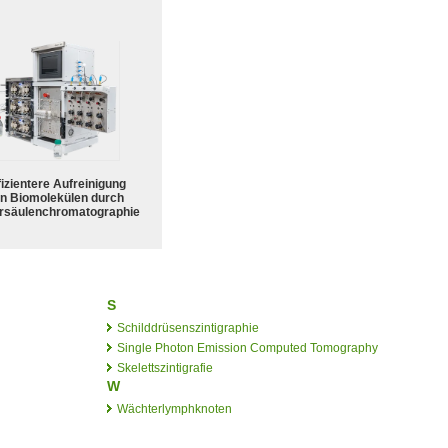
fizientere Aufreinigung
n Biomolekülen durch
rsäulenchromatographie
S
Schilddrüsenszintigraphie
Single Photon Emission Computed Tomography
Skelettszintigrafie
W
Wächterlymphknoten