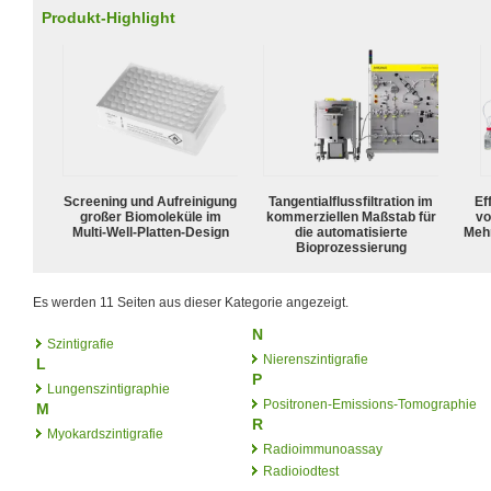
Produkt-Highlight
Screening und Aufreinigung
Tangentialflussfiltration im
Ef
großer Biomoleküle im
kommerziellen Maßstab für
vo
Multi-Well-Platten-Design
die automatisierte
Meh
Bioprozessierung
Es werden 11 Seiten aus dieser Kategorie angezeigt.
N
Szintigrafie
Nierenszintigrafie
L
P
Lungenszintigraphie
Positronen-Emissions-Tomographie
M
R
Myokardszintigrafie
Radioimmunoassay
Radioiodtest