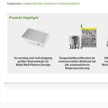
Kategorien:
Diagnostisches Verfahren
|
Nuklearmedizin
Produkt-Highlight
Screening und Aufreinigung
Tangentialflussfiltration im
Ef
großer Biomoleküle im
kommerziellen Maßstab für
vo
Multi-Well-Platten-Design
die automatisierte
Meh
Bioprozessierung