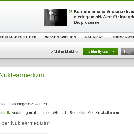
Kontinuierliche Virusinaktivi
niedrigem pH-Wert für integri
Bioprozesse
EBINAR-BIBLIOTHEK
WISSENSWELTEN
KARRIERE
THEMENWE
Meine Merkliste
my.bionity.com
Logi
 Nuklearmedizin
 Diagnostik eingesetzt werden.
nostik
. Änderungen bitte mit der Wikipedia:Redaktion Medizin abstimmen.
n der Nuklearmedizin“