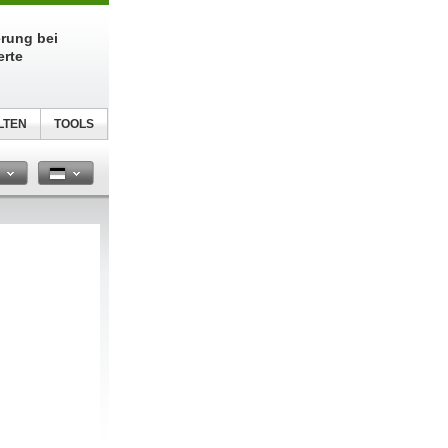
erung bei
erte
LTEN
TOOLS
n