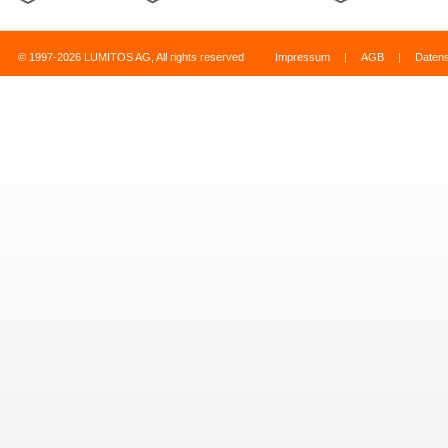
© 1997-2026 LUMITOS AG, All rights reserved
Impressum
|
AGB
|
Daten