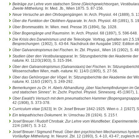
Beiträge zur Lehre vom statischen Sinne (Gleichgewichtsorgan, Vestibulara
Zweite Mittheilung.
In: Med. Jb., Wien 1875. S. 87-156.
Neue Versuche an den Ohrbogengängen.
In: Arch. Physiol. 44 (1889), S. 
Über die Funktion der Otolithen-Apparate.
In: Arch. Physiol. 48 (1891), S. 1
Über Brommastitis.
In: Wien. med. Presse 35 (1894), Sp. 1028.
Über Bogengänge und Raumsinn.
In: Arch. Physiol. 68 (1897), S. 596-648.
Die Krisis des Darwinismus und die Teleologie.
Vortrag, gehalten am 2.5.19
Besprechungen.
(1902), S. 43-64. Nachdruck der Ausgabe 1902: Edition d
Über Galvanotropismus bei Fischen.
In: Zbl. Physiol., Wien 16 (1902), S. 4
Studien über den Vestibularapparat.
In: Sitzungsberichte der Akademie der
naturw. Kl. 112/3(1903), S. 315-394.
Über den Galvanotropismus (Galvanotaxis) bei Fischen.
In: Sitzungsberich
Wissenschaften Wien, math.-naturw. Kl. 114/3 (1905), S. 27-56.
Über das Gehörorgan der Vögel.
In: Sitzungsberichte der Akademie der Wi
naturw. Kl. 116/3 (1907), S. 249-292.
Bemerkungen zu Dr. H. Abels Abhandlung „über Nachempfindungen im Geb
und statischen Sinnes“.
In: Zschr. Psychol. Physiol. Sinnesorg. 45 (1907), 1. 
Über Ewald's Versuch mit dem pneumatischen Hammer (Bogengangsappar
42 (1908), S. 373-378.
Curriculum vitae
[1923]. In: Dr. Josef Breuer 1842-1925. Wien o. J. [1927]. S
Ein telepathisches Dokument.
In: Umschau 28 (1924). S. 215 f.
Josef Breuer / Rudolf Chrobak:
Zur Lehre vom Wundfieber. Experimentelle 
22/4 (1867). S. 3-12.
Josef Breuer / Sigmund Freud:
Über den psychischen Mechanismus hyster
Vorläufige Mittheilung.
In: Neurol. Zbl. 12 (1893), S. 4-10, 43-47; zugleich i