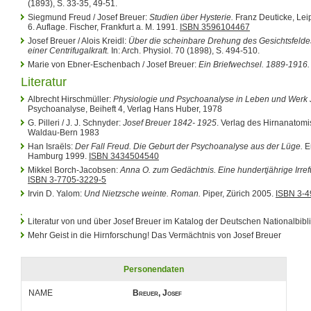
(1893), S. 33-35, 49-51.
Siegmund Freud / Josef Breuer:
Studien über Hysterie.
Franz Deuticke, Lei
6. Auflage. Fischer, Frankfurt a. M. 1991.
ISBN 3596104467
Josef Breuer / Alois Kreidl:
Über die scheinbare Drehung des Gesichtsfeld
einer Centrifugalkraft.
In: Arch. Physiol. 70 (1898), S. 494-510.
Marie von Ebner-Eschenbach / Josef Breuer:
Ein Briefwechsel. 1889-1916.
Literatur
Albrecht Hirschmüller:
Physiologie und Psychoanalyse in Leben und Werk 
Psychoanalyse, Beiheft 4, Verlag Hans Huber, 1978
G. Pilleri / J. J. Schnyder:
Josef Breuer 1842- 1925
. Verlag des Hirnanatomi
Waldau-Bern 1983
Han Israëls:
Der Fall Freud. Die Geburt der Psychoanalyse aus der Lüge.
Eu
Hamburg 1999.
ISBN 3434504540
Mikkel Borch-Jacobsen:
Anna O. zum Gedächtnis. Eine hundertjährige Irre
ISBN 3-7705-3229-5
Irvin D. Yalom:
Und Nietzsche weinte. Roman.
Piper, Zürich 2005.
ISBN 3-4
Literatur von und über Josef Breuer im Katalog der Deutschen Nationalbibl
Mehr Geist in die Hirnforschung! Das Vermächtnis von Josef Breuer
Personendaten
NAME
Breuer, Josef