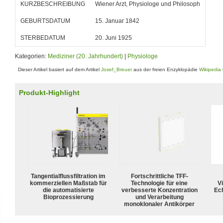
KURZBESCHREIBUNG
Wiener Arzt, Physiologe und Philosoph
GEBURTSDATUM
15. Januar 1842
STERBEDATUM
20. Juni 1925
Kategorien:
Mediziner (20. Jahrhundert)
|
Physiologe
Dieser Artikel basiert auf dem Artikel
Josef_Breuer
aus der freien Enzyklopädie
Wikipedia
Produkt-Highlight
Tangentialflussfiltration im
Fortschrittliche TFF-
kommerziellen Maßstab für
Technologie für eine
Vi
die automatisierte
verbesserte Konzentration
Ech
Bioprozessierung
und Verarbeitung
monoklonaler Antikörper