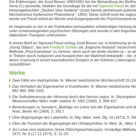
Die Erfahrungen, die Josef Breuer 1880/1881 bei der Behandlung der Ber
Anna O.) sammelte, bildeten die Grundlage für die mit
Sigmund Freud
im Jah
herausgebrachten „Studien über Hysterie“ (zuvor bereits gemeinsam publizie
Mechanismus hysterischer Phänomene“; 1893). Diese Schrift (und die zugru
wurde von Freud selbst als Wurzel und Ausgangspunkt der Psychoanalyse b
Im Gegensatz zu der in der Publikation behaupteten vollständigen Heilung der 
unter schwerwiegenden psychischen Störungen und musste in den folgende
stationären Therapien unterziehen.
In einem Brief an Sigmund Freud schlug Josef Breuer vor, in Anlehnung an d
„König Ödipus“, das von
Friedrich Schiller
als „tragische Analysis“ bezeichnet
Methode „Psychoanalyse“ zu nennen, denn auch sie beide würden ja – so wie
in Theben durch Aufspüren und Aussprechen der Wahrheit bekämpfe – die „
deren Ursprung in einem traumatischen Ereignis in der früheren Lebensgesch
zurückführen.
Werke
Zwei Fälle von Hydrophobie.
In: Wiener medizinische Wochenschrift 18 (186
Das Verhalten der Eigenwärme in Krankheiten.
In: Wiener medizinische Wo
982-985, 998-1002.
Die Selbststeuerung der Athmung durch den Nervus vagus.
In: Sitzungsber
Wissenschaften Wien, math.-naturw. Kl. 58/2 (1868), S. 909-937.
Bemerkungen zu Senator's „Beiträge zur Lehre von der Eigenwärme und d
Anat., Berlin 46 (1969), S. 391 f.
Über Bogengänge des Labyrinths.
In: Allg. Wien. med. Ztg. 18 (1873), S. 59
Über die Function der Bogengänge des Ohrlabyrinthes.
In: Med. Jb., Wien 
Zur Lehre vom statischen Sinne (Gleichgewichtsorgan). Vorläufige Mittheil
1873. Nr. 9 (17.12.1873), S. 31-33.