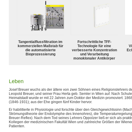
Tangentialflussfiltration im
Fortschrittliche TFF-
kommerziellen Maßstab für
Technologie für eine
Vi
die automatisierte
verbesserte Konzentration
Ech
Bioprozessierung
und Verarbeitung
monoklonaler Antikörper
Leben
Josef Breuer wuchs als der ältere von zwei Söhnen eines Religionslehrers 
Leopold Breuer, und seiner Frau Herta geb. Semler in Wien auf. Nach Schule
Heimatstadt wurde er mit 22 Jahren zum Doktor der Medizin promoviert. 1868 
(1846-1931); aus der Ehe gingen fünf Kinder hervor.
Er habilitierte in Physiologie und forschte über den Gleichgewichtssinn (Ma
Strömungstheorie der Endolymphe des Innenohres), die Temperaturregelung
Breuer-Reflex). Nach dem Tod seines Lehrers Oppolzer ließ er sich als prakti
Kollegen der medizinischen Fakultät Wien und zahlreiche Größen der Wiener
Patienten.