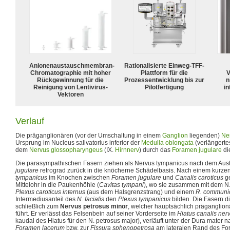
Anionenaustauschmembran-
Rationalisierte Einweg-TFF-
Chromatographie mit hoher
Plattform für die
V
Rückgewinnung für die
Prozessentwicklung bis zur
n
Reinigung von Lentivirus-
Pilotfertigung
in
Vektoren
Verlauf
Die präganglionären (vor der Umschaltung in einem
Ganglion
liegenden)
Ne
Ursprung im Nucleus salivatorius inferior der
Medulla oblongata
(verlängerte
dem
Nervus glossopharyngeus
(IX.
Hirnnerv
) durch das
Foramen jugulare
di
Die parasympathischen Fasern ziehen als Nervus tympanicus nach dem Aust
jugulare
retrograd zurück in die knöcherne Schädelbasis. Nach einem kurzen
tympanicus
im Knochen zwischen
Foramen jugulare
und
Canalis caroticus
ge
Mittelohr in die Paukenhöhle (
Cavitas tympani
), wo sie zusammen mit dem N
Plexus caroticus internus
(aus dem Halsgrenzstrang) und einem
R. communi
Intermediusanteil des
N. facialis
den
Plexus tympanicus
bilden. Die Fasern d
schließlich zum
Nervus petrosus minor
, welcher hauptsächlich präganglio
führt. Er verlässt das Felsenbein auf seiner Vorderseite im
Hiatus canalis nerv
kaudal des Hiatus für den N. petrosus major), verläuft unter der Dura mater
Foramen lacerum
bzw. zur
Fissura sphenopetrosa
am lateralen Rand des Fo