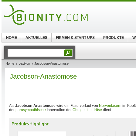
HOME
AKTUELLES
FIRMEN & START-UPS
PRODUKTE
W
Home
Lexikon
Jacobson-Anastomose
Jacobson-Anastomose
Als
Jacobson-Anastomose
wird ein Faserverlauf von
Nervenfasern
im Kopfb
der
parasympathische
Innervation der
Ohrspeicheldrüse
dient.
Produkt-Highlight