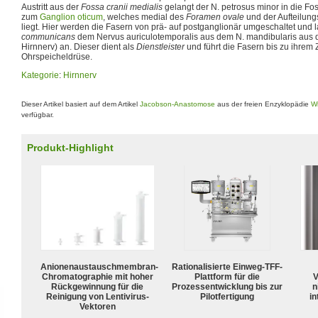
Austritt aus der
Fossa cranii medialis
gelangt der N. petrosus minor in die Fos
zum
Ganglion oticum
, welches medial des
Foramen ovale
und der Aufteilung
liegt. Hier werden die Fasern von prä- auf postganglionär umgeschaltet und 
communicans
dem Nervus auriculotemporalis aus dem N. mandibularis aus d
Hirnnerv) an. Dieser dient als
Dienstleister
und führt die Fasern bis zu ihrem Z
Ohrspeicheldrüse.
Kategorie
:
Hirnnerv
Dieser Artikel basiert auf dem Artikel
Jacobson-Anastomose
aus der freien Enzyklopädie
Wi
verfügbar.
Produkt-Highlight
Anionenaustauschmembran-
Rationalisierte Einweg-TFF-
Chromatographie mit hoher
Plattform für die
V
Rückgewinnung für die
Prozessentwicklung bis zur
n
Reinigung von Lentivirus-
Pilotfertigung
in
Vektoren