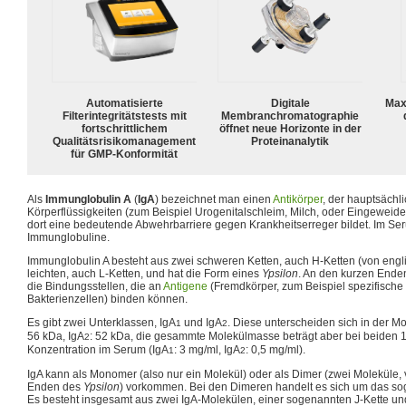
Automatisierte
Digitale
Max
Filterintegritätstests mit
Membranchromatographie
fortschrittlichem
öffnet neue Horizonte in der
Qualitätsrisikomanagement
Proteinanalytik
für GMP-Konformität
Als
Immunglobulin A
(
IgA
) bezeichnet man einen
Antikörper
, der hauptsächl
Körperflüssigkeiten (zum Beispiel Urogenitalschleim, Milch, oder Eingeweid
dort eine bedeutende Abwehrbarriere gegen Krankheitserreger bildet. Im Ser
Immunglobuline.
Immunglobulin A besteht aus zwei schweren Ketten, auch H-Ketten (von eng
leichten, auch L-Ketten, und hat die Form eines
Ypsilon
. An den kurzen End
die Bindungsstellen, die an
Antigene
(Fremdkörper, zum Beispiel spezifische
Bakterienzellen) binden können.
Es gibt zwei Unterklassen, IgA
und IgA
. Diese unterscheiden sich in der M
1
2
56 kDa, IgA
: 52 kDa, die gesammte Molekülmasse beträgt aber bei beiden 1
2
Konzentration im Serum (IgA
: 3 mg/ml, IgA
: 0,5 mg/ml).
1
2
IgA kann als Monomer (also nur ein Molekül) oder als Dimer (zwei Moleküle
Enden des
Ypsilon
) vorkommen. Bei den Dimeren handelt es sich um das s
Es besteht insgesamt aus zwei IgA-Molekülen, einer sogenannten J-Kette u