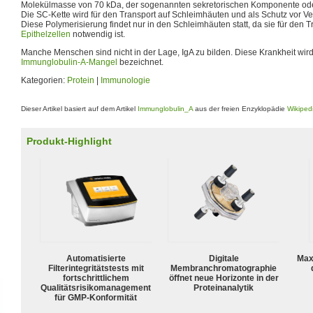
Molekülmasse von 70 kDa, der sogenannten sekretorischen Komponente oder
Die SC-Kette wird für den Transport auf Schleimhäuten und als Schutz vor 
Diese Polymerisierung findet nur in den Schleimhäuten statt, da sie für den T
Epithelzellen
notwendig ist.
Manche Menschen sind nicht in der Lage, IgA zu bilden. Diese Krankheit wir
Immunglobulin-A-Mangel
bezeichnet.
Kategorien:
Protein
|
Immunologie
Dieser Artikel basiert auf dem Artikel
Immunglobulin_A
aus der freien Enzyklopädie
Wikiped
Produkt-Highlight
Automatisierte
Digitale
Max
Filterintegritätstests mit
Membranchromatographie
fortschrittlichem
öffnet neue Horizonte in der
Qualitätsrisikomanagement
Proteinanalytik
für GMP-Konformität