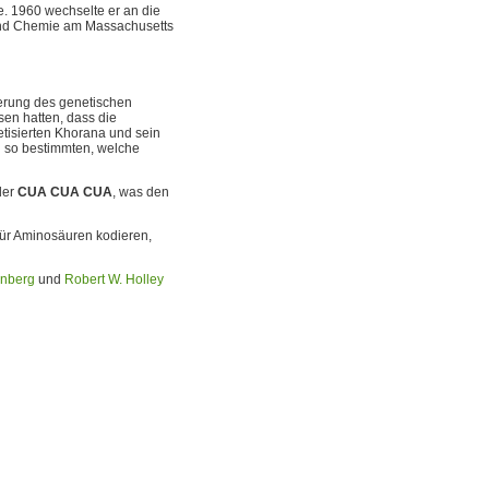
e. 1960 wechselte er an die
e und Chemie am Massachusetts
ferung des genetischen
en hatten, dass die
etisierten Khorana und sein
 so bestimmten, welche
der
CUA CUA CUA
, was den
für Aminosäuren kodieren,
enberg
und
Robert W. Holley