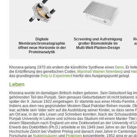
Digitale
Screening und Aufreinigung
R
Membranchromatographie
großer Biomoleküle im
a
öffnet neue Horizonte in der
Multi-Well-Platten-Design
Proteinanalytik
Khorana gelang 1970 als erstem die künstliche Synthese eines
Gens
. Er lie
die Entzifferung des genetischen Codes.
Marshall Warren Nirenberg
und
Hei
das grundlegende
Poly-U-Experiment
hierfür den Ausgangspunkt gelegt.
Leben
Khorana wurde im damaligen Britisch-Indien geboren. Sein Geburtsort lag im
gehörenden Teil des Punjab. Sein genaues Geburtsdatum ist nicht bekannt,
später der 9. Januar 1922 eingetragen. Er stammte aus einer Hindu-Familie, d
Indiens aus dem neu gegründeten Moslem-Staat Pakistan fliehen musste. Ob
war, achtete sein Vater sehr auf die Ausbildung seiner Kinder, so dass seine F
am Ort war, in der alle Lesen und Schreiben konnten. Nach der Schulausbild
Punjab University in Lahore und schloss das Studium mit einem Master-Titel (
einem Stipendium nach England um eine Doktorarbeit an der University of L
Erwerb des Doktortitels (Ph.D.) arbeitete er bis 1949 zwei Jahre an der Eid
Hochschule Zürich bei Vladimir Prelog und danach zwei Jahre in Cambridge, 
Forschung an
Nukleinsäuren
und
Proteinen
konzentrierte. 1952 ging er an die