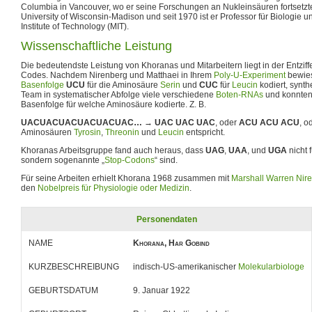
Columbia in Vancouver, wo er seine Forschungen an Nukleinsäuren fortsetzt
University of Wisconsin-Madison und seit 1970 ist er Professor für Biologi
Institute of Technology (MIT).
Wissenschaftliche Leistung
Die bedeutendste Leistung von Khoranas und Mitarbeitern liegt in der Entzif
Codes. Nachdem Nirenberg und Matthaei in Ihrem
Poly-U-Experiment
bewies
Basenfolge
UCU
für die Aminosäure
Serin
und
CUC
für
Leucin
kodiert, synth
Team in systematischer Abfolge viele verschiedene
Boten-RNAs
und konnten
Basenfolge für welche Aminosäure kodierte. Z. B.
UACUACUACUACUACUAC…
→
UAC UAC UAC
, oder
ACU ACU ACU
, o
Aminosäuren
Tyrosin
,
Threonin
und
Leucin
entspricht.
Khoranas Arbeitsgruppe fand auch heraus, dass
UAG
,
UAA
, und
UGA
nicht 
sondern sogenannte „
Stop-Codons
“ sind.
Für seine Arbeiten erhielt Khorana 1968 zusammen mit
Marshall Warren Nir
den
Nobelpreis für Physiologie oder Medizin
.
Personendaten
NAME
Khorana, Har Gobind
KURZBESCHREIBUNG
indisch-US-amerikanischer
Molekularbiologe
GEBURTSDATUM
9. Januar 1922