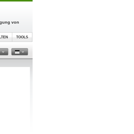
igung von
LTEN
TOOLS
n