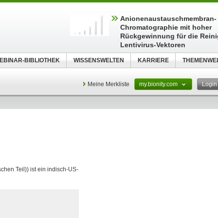
Anionenaustauschmembran-
Chromatographie mit hoher
Rückgewinnung für die Rein
Lentivirus-Vektoren
EBINAR-BIBLIOTHEK
WISSENSWELTEN
KARRIERE
THEMENWE
Meine Merkliste
my.bionity.com
Logi
hen Teil)) ist ein indisch-US-