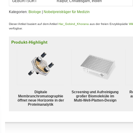
GEBURTSORT
Raipur, Chhattisgarh, Indien
Kategorien:
Biologe
|
Nobelpreisträger für Medizin
Dieser Artikel basiert auf dem Artikel
Har_Gobind_Khorana
aus der freien Enzyklopädie
Wi
verfügbar.
Produkt-Highlight
Digitale
Screening und Aufreinigung
R
Membranchromatographie
großer Biomoleküle im
a
öffnet neue Horizonte in der
Multi-Well-Platten-Design
Proteinanalytik