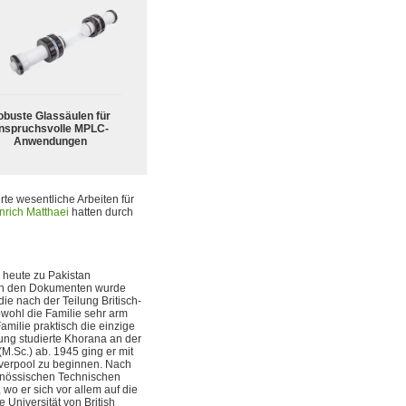
obuste Glassäulen für
nspruchsvolle MPLC-
Anwendungen
ferte wesentliche Arbeiten für
nrich Matthaei
hatten durch
 heute zu Pakistan
 in den Dokumenten wurde
ie nach der Teilung Britisch-
wohl die Familie sehr arm
amilie praktisch die einzige
ung studierte Khorana an der
M.Sc.) ab. 1945 ging er mit
iverpool zu beginnen. Nach
genössischen Technischen
wo er sich vor allem auf die
 Universität von British