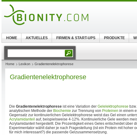
HOME
AKTUELLES
FIRMEN & START-UPS
PRODUKTE
W
Home
Lexikon
Gradientenelektrophorese
Gradientenelektrophorese
Die
Gradientenelektrophorese
ist eine Variation der
Gelelektrophorese
bzw
analytischen Methode der
Biochemie
zur Trennung von
Proteinen
in einem el
Gegensatz zur kontinuierlichen Gelelektrophorese weist das Gel einen unters
Acrylamidanteil
auf, beispielsweise 4-12%. Kontinuierliche Gele werden meis
Acrylamidanteil hergestellt. Die Prozentigkeit eines Geles entscheidet über d
Experimentator wählt daher je nach Fragestellung (ist ein Protein mit hoher 
für mich interessant?) die passende Gelzusammensetzung.