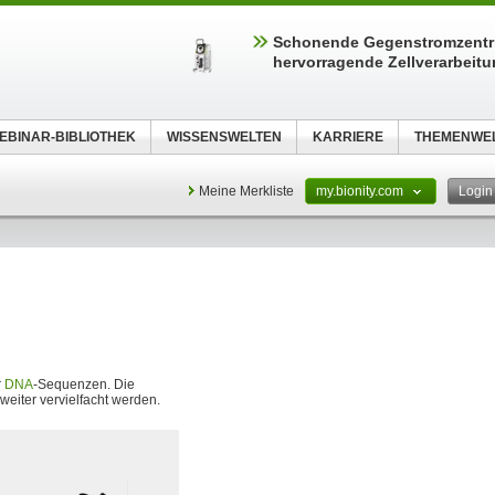
Schonende Gegenstromzentri
hervorragende Zellverarbeit
EBINAR-BIBLIOTHEK
WISSENSWELTEN
KARRIERE
THEMENWE
Meine Merkliste
my.bionity.com
Logi
r
DNA
-Sequenzen. Die
weiter vervielfacht werden.