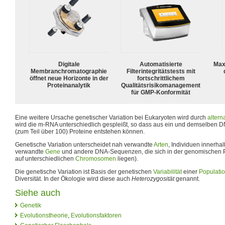
Digitale
Automatisierte
Max
Membranchromatographie
Filterintegritätstests mit
öffnet neue Horizonte in der
fortschrittlichem
Proteinanalytik
Qualitätsrisikomanagement
für GMP-Konformität
Eine weitere Ursache genetischer Variation bei Eukaryoten wird durch
altern
wird die m-RNA unterschiedlich gespleißt, so dass aus ein und demselben D
(zum Teil über 100) Proteine entstehen können.
Genetische Variation unterscheidet nah verwandte
Arten
, Individuen innerhal
verwandte
Gene
und andere DNA-Sequenzen, die sich in der genomischen Po
auf unterschiedlichen
Chromosomen
liegen).
Die genetische Variation ist Basis der genetischen
Variabilität
einer
Populati
Diversität. In der Ökologie wird diese auch
Heterozygosität
genannt.
Siehe auch
Genetik
Evolutionstheorie
,
Evolutionsfaktoren