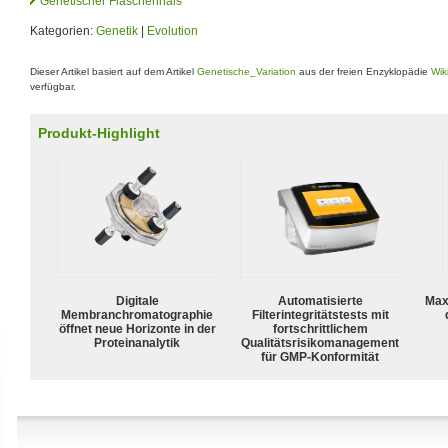
Genetischer Flaschenhals
Kategorien:
Genetik
|
Evolution
Dieser Artikel basiert auf dem Artikel
Genetische_Variation
aus der freien Enzyklopädie
Wik
verfügbar.
Produkt-Highlight
Digitale
Automatisierte
Max
Membranchromatographie
Filterintegritätstests mit
öffnet neue Horizonte in der
fortschrittlichem
Proteinanalytik
Qualitätsrisikomanagement
für GMP-Konformität