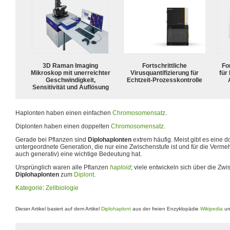
3D Raman Imaging
Fortschrittliche
For
Mikroskop mit unerreichter
Virusquantifizierung für
für
Geschwindigkeit,
Echtzeit-Prozesskontrolle
Sensitivität und Auflösung
Haplonten haben einen einfachen
Chromosomensatz
.
Diplonten haben einen doppelten
Chromosomensatz
.
Gerade bei Pflanzen sind
Diplohaplonten
extrem häufig. Meist gibt es eine 
untergeordnete Generation, die nur eine Zwischenstufe ist und für die Vermeh
auch generativ) eine wichtige Bedeutung hat.
Ursprünglich waren alle Pflanzen
haploid
; viele entwickeln sich über die Zw
Diplohaplonten
zum
Diplont
.
Kategorie
:
Zellbiologie
Dieser Artikel basiert auf dem Artikel
Diplohaplont
aus der freien Enzyklopädie
Wikipedia
un