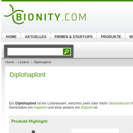
HOME
AKTUELLES
FIRMEN & START-UPS
PRODUKTE
W
Home
Lexikon
Diplohaplont
Diplohaplont
Ein
Diplohaplont
ist ein Lebewesen, welches zwei oder mehr
Generationen
h
Generation ein
Haplont
und eine andere ein
Diplont
ist.
Produkt-Highlight