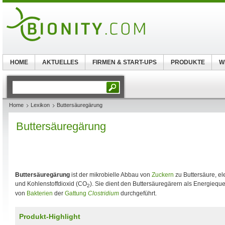
HOME
AKTUELLES
FIRMEN & START-UPS
PRODUKTE
W
Home
Lexikon
Buttersäuregärung
Buttersäuregärung
Buttersäuregärung
ist der mikrobielle Abbau von
Zuckern
zu Buttersäure, e
und Kohlenstoffdioxid (CO
). Sie dient den Buttersäuregärern als Energieque
2
von
Bakterien
der
Gattung
Clostridium
durchgeführt.
Produkt-Highlight