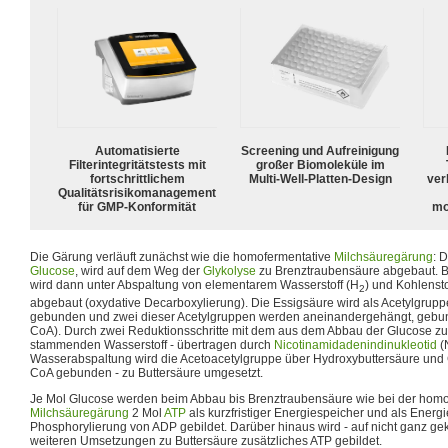
Automatisierte
Screening und Aufreinigung
Filterintegritätstests mit
großer Biomoleküle im
fortschrittlichem
Multi-Well-Platten-Design
ver
Qualitätsrisikomanagement
für GMP-Konformität
mo
Die Gärung verläuft zunächst wie die homofermentative
Milchsäuregärung
: 
Glucose
, wird auf dem Weg der
Glykolyse
zu Brenztraubensäure abgebaut. B
wird dann unter Abspaltung von elementarem Wasserstoff (H
) und Kohlenst
2
abgebaut (oxydative Decarboxylierung). Die Essigsäure wird als Acetylgrup
gebunden und zwei dieser Acetylgruppen werden aneinandergehängt, gebun
CoA). Durch zwei Reduktionsschritte mit dem aus dem Abbau der Glucose z
stammenden Wasserstoff - übertragen durch
Nicotinamidadenindinukleotid
(
Wasserabspaltung wird die Acetoacetylgruppe über Hydroxybuttersäure und 
CoA gebunden - zu Buttersäure umgesetzt.
Je Mol Glucose werden beim Abbau bis Brenztraubensäure wie bei der homo
Milchsäuregärung
2 Mol
ATP
als kurzfristiger Energiespeicher und als Energ
Phosphorylierung von ADP gebildet. Darüber hinaus wird - auf nicht ganz gek
weiteren Umsetzungen zu Buttersäure zusätzliches ATP gebildet.