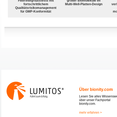
Filterintegritätstests mit
großer Biomoleküle im
fortschrittlichem
Multi-Well-Platten-Design
ver
Qualitätsrisikomanagement
für GMP-Konformität
mo
Über bionity.com
Lesen Sie alles Wissensw
über unser Fachportal
bionity.com.
mehr erfahren >