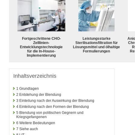
Fortgeschrittene CHO-
Leistungsstarke
Ani
Zelllinien-
Sterilisationsfiltration für
Chr
Entwicklungstechnologie
Lösungsmittel und ölhaltige
R
für die In-House-
Formulierungen
Rei
Implementierung
Inhaltsverzeichnis
1
Grundlagen
2
Entstehung der Blendung
3
Einteilung nach der Auswirkung der Blendung
4
Einteilung nach den Formen der Blendung
5
Blendung von politischen Gegnern und
Kriegsgefangenen
6
Weitere Bedeutungen
7
Siehe auch
8
LIT