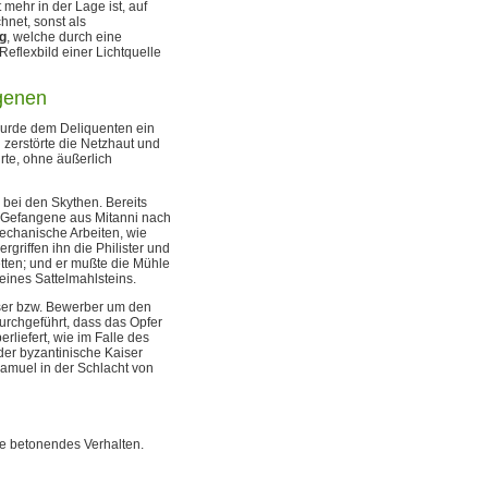
mehr in der Lage ist, auf
hnet, sonst als
g
, welche durch eine
Reflexbild einer Lichtquelle
genen
 wurde dem Deliquenten ein
 zerstörte die Netzhaut und
rte, ohne äußerlich
 bei den Skythen. Bereits
00 Gefangene aus Mitanni nach
echanische Arbeiten, wie
griffen ihn die Philister und
tten; und er mußte die Mühle
eines Sattelmahlsteins.
ser bzw. Bewerber um den
urchgeführt, dass das Opfer
liefert, wie im Falle des
der byzantinische Kaiser
amuel in der Schlacht von
ge betonendes Verhalten.