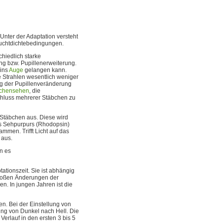
Unter der Adaptation versteht
uchtdichtebedingungen.
hiedlich starke
ng bzw. Pupillenerweiterung.
 ins
Auge
gelangen kann.
 Strahlen wesentlich weniger
ng der Pupillenveränderung
chensehen
, die
hluss mehrerer Stäbchen zu
 Stäbchen aus. Diese wird
s Sehpurpurs (Rhodopsin)
mmen. Trifft Licht auf das
 aus.
n es
tationszeit. Sie ist abhängig
großen Änderungen der
en. In jungen Jahren ist die
n. Bei der Einstellung von
lung von Dunkel nach Hell. Die
Verlauf in den ersten 3 bis 5