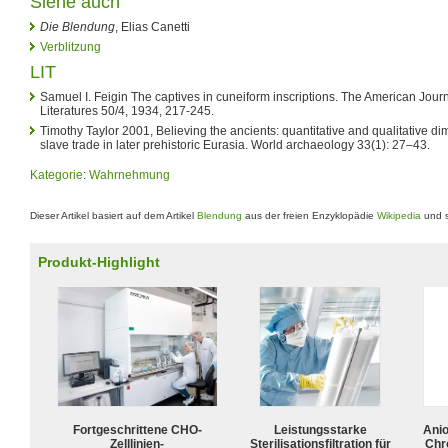
Siehe auch
Die Blendung
, Elias Canetti
Verblitzung
LIT
Samuel I. Feigin The captives in cuneiform inscriptions. The American Jou
Literatures 50/4, 1934, 217-245.
Timothy Taylor 2001, Believing the ancients: quantitative and qualitative d
slave trade in later prehistoric Eurasia. World archaeology 33(1): 27–43.
Kategorie
:
Wahrnehmung
Dieser Artikel basiert auf dem Artikel
Blendung
aus der freien Enzyklopädie
Wikipedia
und s
Produkt-Highlight
Fortgeschrittene CHO-
Leistungsstarke
Ani
Zelllinien-
Sterilisationsfiltration für
Chr