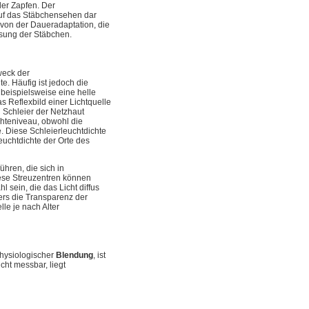
der Zapfen. Der
auf das Stäbchensehen dar
 von der Daueradaptation, die
ssung der Stäbchen.
weck der
. Häufig ist jedoch die
beispielsweise eine helle
as Reflexbild einer Lichtquelle
n Schleier der Netzhaut
chteniveau, obwohl die
e. Diese Schleierleuchtdichte
euchtdichte der Orte des
hren, die sich in
ese Streuzentren können
 sein, die das Licht diffus
ers die Transparenz der
lle je nach Alter
physiologischer
Blendung
, ist
cht messbar, liegt