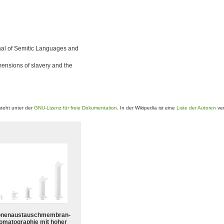
rnal of Semitic Languages and
imensions of slavery and the
teht unter der
GNU-Lizenz für freie Dokumentation
. In der Wikipedia ist eine
Liste der Autoren
ver
onenaustauschmembran-
omatographie mit hoher