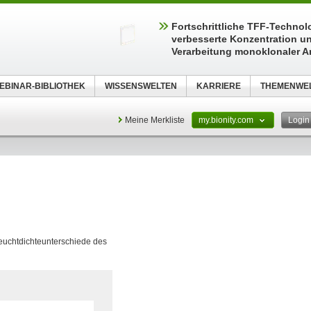
Fortschrittliche TFF-Technolo
verbesserte Konzentration u
Verarbeitung monoklonaler A
EBINAR-BIBLIOTHEK
WISSENSWELTEN
KARRIERE
THEMENWE
Meine Merkliste
my.bionity.com
Logi
euchtdichteunterschiede des