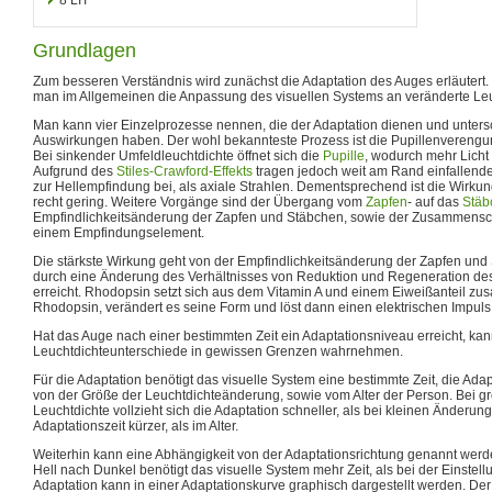
Grundlagen
Zum besseren Verständnis wird zunächst die Adaptation des Auges erläutert. 
man im Allgemeinen die Anpassung des visuellen Systems an veränderte Le
Man kann vier Einzelprozesse nennen, die der Adaptation dienen und untersc
Auswirkungen haben. Der wohl bekannteste Prozess ist die Pupillenverengu
Bei sinkender Umfeldleuchtdichte öffnet sich die
Pupille
, wodurch mehr Licht
Aufgrund des
Stiles-Crawford-Effekts
tragen jedoch weit am Rand einfallende
zur Hellempfindung bei, als axiale Strahlen. Dementsprechend ist die Wirku
recht gering. Weitere Vorgänge sind der Übergang vom
Zapfen
- auf das
Stäb
Empfindlichkeitsänderung der Zapfen und Stäbchen, sowie der Zusammensc
einem Empfindungselement.
Die stärkste Wirkung geht von der Empfindlichkeitsänderung der Zapfen und
durch eine Änderung des Verhältnisses von Reduktion und Regeneration de
erreicht. Rhodopsin setzt sich aus dem Vitamin A und einem Eiweißanteil zusa
Rhodopsin, verändert es seine Form und löst dann einen elektrischen Impuls
Hat das Auge nach einer bestimmten Zeit ein Adaptationsniveau erreicht, kan
Leuchtdichteunterschiede in gewissen Grenzen wahrnehmen.
Für die Adaptation benötigt das visuelle System eine bestimmte Zeit, die Adap
von der Größe der Leuchtdichteänderung, sowie vom Alter der Person. Bei 
Leuchtdichte vollzieht sich die Adaptation schneller, als bei kleinen Änderung
Adaptationszeit kürzer, als im Alter.
Weiterhin kann eine Abhängigkeit von der Adaptationsrichtung genannt werde
Hell nach Dunkel benötigt das visuelle System mehr Zeit, als bei der Einstel
Adaptation kann in einer Adaptationskurve graphisch dargestellt werden. Der 