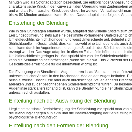
Minuten wird als Sofortadaptation bezeichnet. Sie entspricht der Anpassung 
charakteristische Knick in der Kurve stellt den Übergang vom Zapfensehen 
und wird als Kohlrauscher-Knick bezeichnet. Im weiteren Verlauf spricht man
bis zu 50 Minuten andauern kann. Bei der Daueradaptation erfolgt die Anpa
Entstehung der Blendung
Wie in den Grundlagen erläutert wurde, adaptiert das visuelle System zum Z
Leistungsoptimierung stets auf eine bestimmte vorhandene Umfeldleuchtdichte
Umfeldleuchtdichte nicht homogen und weist Unterschiede auf. Befindet sich 
Störlichtquelle im Gesichtsfeld, dies kann sowohl eine Lichtquelle als auch d
sein, kann durch im Augeninneren erzeugtes Streulicht der Störlichtquelle ei
erzeugt werden. Das Auge adaptiert in diesem Fall auf ein höheres Leuchtdi
Umfeldleuchtdichte geringer ist. Man spricht hier von der Schleierleuchtdicht
kann die Sehfunktion beeinträchtigen, wenn sie in etwa 1 bis 2 Prozent der L
Gesichtfeldes erreicht, die für die Information wichtig ist.
Die Erzeugung von Streulicht im Augeninneren ist auf Streuzentren zurückzufü
unterschiedlicher Anzahl in den brechenden Medien des Auges befinden. Di
beispielsweise Einschlüsse oder auch durchsichtige Stellen anderer Brechzahl
ablenken und zu der beschriebenen Schleierleuchtdichte führen. Da besond
Augenlinse stark altersabhängig ist, kann die Blendwirkung einer Störlichtque
unterschiedlich ausfallen.
Einteilung nach der Auswirkung der Blendung
Liegt eine messbare Beeinträchtigung der Sehleistung vor, spricht man von 
die
Blendung
dagegen subjektiv und die Beeinträchtigung der Sehleistung ni
psychologische
Blendung
vor.
Einteilung nach den Formen der Blendung