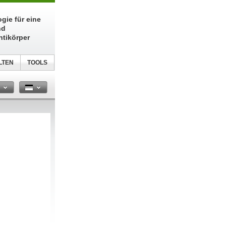
gie für eine
nd
ntikörper
LTEN
TOOLS
n