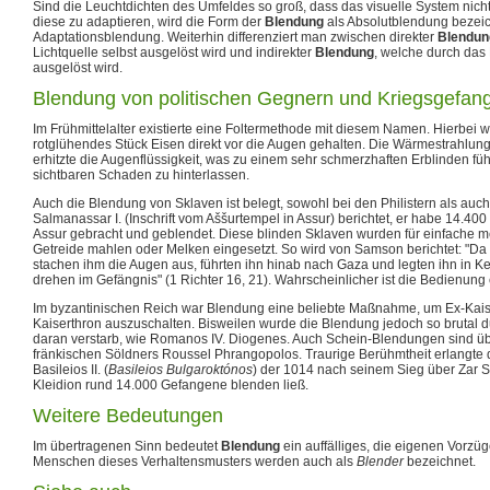
Sind die Leuchtdichten des Umfeldes so groß, dass das visuelle System nicht 
diese zu adaptieren, wird die Form der
Blendung
als Absolutblendung bezeic
Adaptationsblendung. Weiterhin differenziert man zwischen direkter
Blendun
Lichtquelle selbst ausgelöst wird und indirekter
Blendung
, welche durch das 
ausgelöst wird.
Blendung von politischen Gegnern und Kriegsgefan
Im Frühmittelalter existierte eine Foltermethode mit diesem Namen. Hierbei
rotglühendes Stück Eisen direkt vor die Augen gehalten. Die Wärmestrahlung
erhitzte die Augenflüssigkeit, was zu einem sehr schmerzhaften Erblinden füh
sichtbaren Schaden zu hinterlassen.
Auch die Blendung von Sklaven ist belegt, sowohl bei den Philistern als auch
Salmanassar I. (Inschrift vom Aššurtempel in Assur) berichtet, er habe 14.4
Assur gebracht und geblendet. Diese blinden Sklaven wurden für einfache m
Getreide mahlen oder Melken eingesetzt. So wird von Samson berichtet: "Da er
stachen ihm die Augen aus, führten ihn hinab nach Gaza und legten ihn in Ke
drehen im Gefängnis" (1 Richter 16, 21). Wahrscheinlicher ist die Bedienung 
Im byzantinischen Reich war Blendung eine beliebte Maßnahme, um Ex-Kai
Kaiserthron auszuschalten. Bisweilen wurde die Blendung jedoch so brutal d
daran verstarb, wie Romanos IV. Diogenes. Auch Schein-Blendungen sind über
fränkischen Söldners Roussel Phrangopolos. Traurige Berühmtheit erlangte 
Basileios II. (
Basileios Bulgaroktónos
) der 1014 nach seinem Sieg über Zar S
Kleidion rund 14.000 Gefangene blenden ließ.
Weitere Bedeutungen
Im übertragenen Sinn bedeutet
Blendung
ein auffälliges, die eigenen Vorzü
Menschen dieses Verhaltensmusters werden auch als
Blender
bezeichnet.