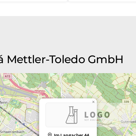
rá Mettler-Toledo GmbH
×
Im Langacher 44