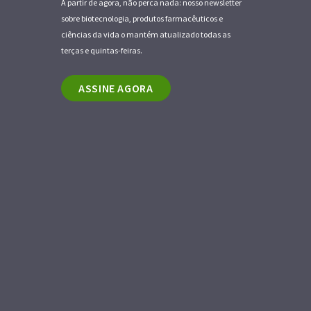
A partir de agora, não perca nada: nosso newsletter
sobre biotecnologia, produtos farmacêuticos e
ciências da vida o mantém atualizado todas as
terças e quintas-feiras.
ASSINE AGORA