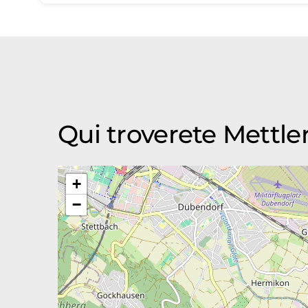
Qui troverete Mettl
+
−