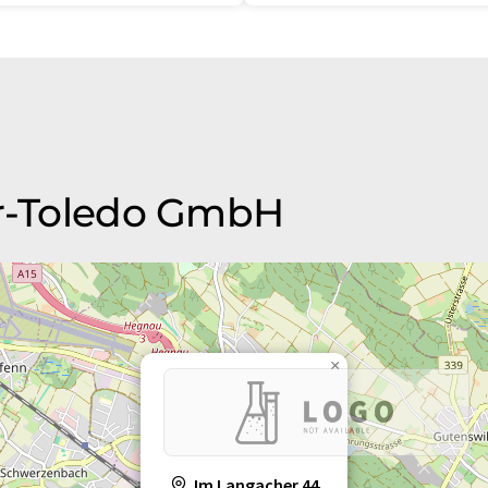
er-Toledo GmbH
×
Im Langacher 44