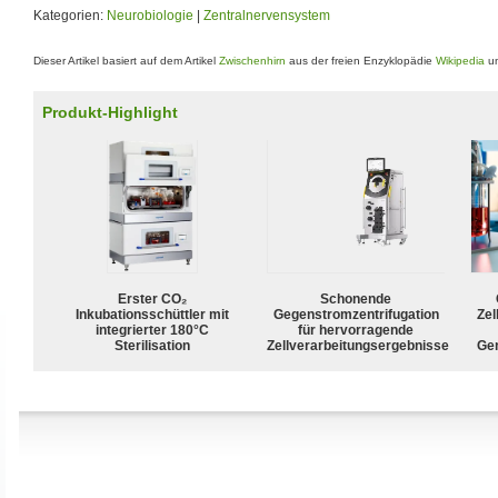
Kategorien:
Neurobiologie
|
Zentralnervensystem
Dieser Artikel basiert auf dem Artikel
Zwischenhirn
aus der freien Enzyklopädie
Wikipedia
un
Produkt-Highlight
Erster CO₂
Schonende
Inkubationsschüttler mit
Gegenstromzentrifugation
Zel
integrierter 180°C
für hervorragende
Sterilisation
Zellverarbeitungsergebnisse
Ge