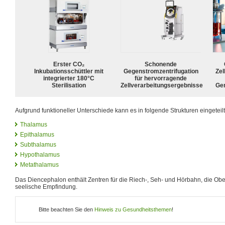
Erster CO₂
Schonende
Inkubationsschüttler mit
Gegenstromzentrifugation
Zel
integrierter 180°C
für hervorragende
Sterilisation
Zellverarbeitungsergebnisse
Ge
Aufgrund funktioneller Unterschiede kann es in folgende Strukturen eingeteil
Thalamus
Epithalamus
Subthalamus
Hypothalamus
Metathalamus
Das Diencephalon enthält Zentren für die Riech-, Seh- und Hörbahn, die Ober
seelische Empfindung.
Bitte beachten Sie den
Hinweis zu Gesundheitsthemen
!