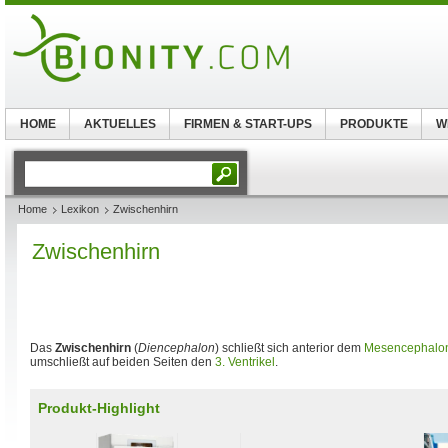
HOME
AKTUELLES
FIRMEN & START-UPS
PRODUKTE
W
Home
Lexikon
Zwischenhirn
Zwischenhirn
Das
Zwischenhirn
(
Diencephalon
) schließt sich anterior dem
Mesencephalo
umschließt auf beiden Seiten den
3. Ventrikel
.
Produkt-Highlight