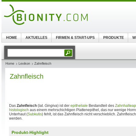
HOME
AKTUELLES
FIRMEN & START-UPS
PRODUKTE
W
Home
Lexikon
Zahnfleisch
Zahnfleisch
Das
Zahnfleisch
(lat.
Gingiva
) ist der
epitheliale
Bestandteil des
Zahnhalteap
histologisch
aus einem mehrschichtigen Plattenepithel, das nur wenige Horns
Unterhaut (
Subkutis
) fehlt, ist das Zahnfleisch nicht verschieblich. Zahnfleis
werden.
Produkt-Highlight