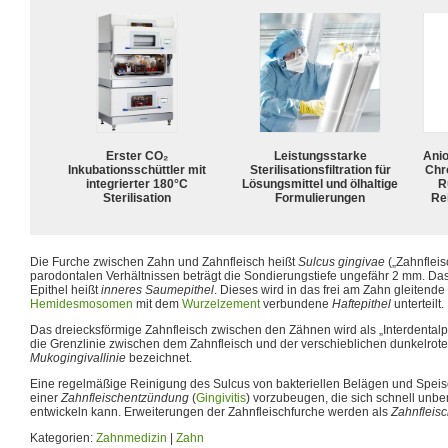
Erster CO₂
Leistungsstarke
Ani
Inkubationsschüttler mit
Sterilisationsfiltration für
Chr
integrierter 180°C
Lösungsmittel und ölhaltige
R
Sterilisation
Formulierungen
Rei
Die Furche zwischen Zahn und Zahnfleisch heißt
Sulcus gingivae
(„Zahnfleis
parodontalen Verhältnissen beträgt die Sondierungstiefe ungefähr 2 mm. D
Epithel heißt
inneres Saumepithel
. Dieses wird in das frei am Zahn gleitende
Hemidesmosomen
mit dem
Wurzelzement
verbundene
Haftepithel
unterteilt.
Das dreiecksförmige Zahnfleisch zwischen den Zähnen wird als „Interdentalpa
die Grenzlinie zwischen dem Zahnfleisch und der verschieblichen dunkelrot
Mukogingivallinie
bezeichnet.
Eine regelmäßige Reinigung des Sulcus von bakteriellen Belägen und Speis
einer
Zahnfleischentzündung
(
Gingivitis
) vorzubeugen, die sich schnell unbe
entwickeln kann. Erweiterungen der Zahnfleischfurche werden als
Zahnfleis
Kategorien:
Zahnmedizin
|
Zahn