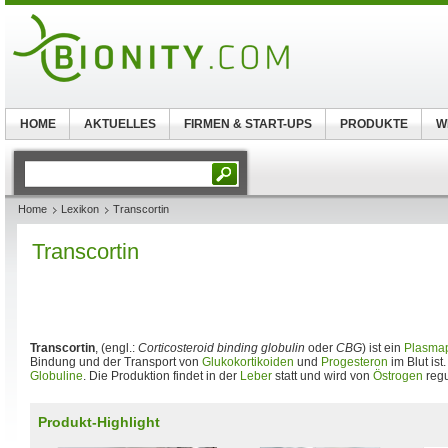
HOME
AKTUELLES
FIRMEN & START-UPS
PRODUKTE
W
Home
Lexikon
Transcortin
Transcortin
Transcortin
, (engl.:
Corticosteroid binding globulin
oder
CBG
) ist ein
Plasmap
Bindung und der Transport von
Glukokortikoiden
und
Progesteron
im Blut ist
Globuline
. Die Produktion findet in der
Leber
statt und wird von
Östrogen
regu
Produkt-Highlight