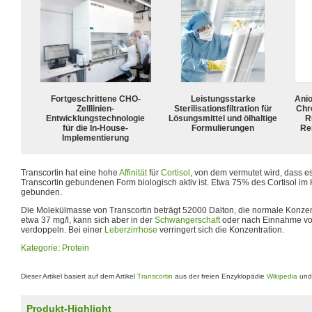
Fortgeschrittene CHO-
Leistungsstarke
Ani
Zelllinien-
Sterilisationsfiltration für
Chr
Entwicklungstechnologie
Lösungsmittel und ölhaltige
R
für die In-House-
Formulierungen
Rei
Implementierung
Transcortin hat eine hohe
Affinität
für
Cortisol
, von dem vermutet wird, dass es
Transcortin gebundenen Form biologisch aktiv ist. Etwa 75% des Cortisol im K
gebunden.
Die Molekülmasse von Transcortin beträgt 52000 Dalton, die normale Konzen
etwa 37 mg/l, kann sich aber in der
Schwangerschaft
oder nach Einnahme v
verdoppeln. Bei einer
Leberzirrhose
verringert sich die Konzentration.
Kategorie
:
Protein
Dieser Artikel basiert auf dem Artikel
Transcortin
aus der freien Enzyklopädie
Wikipedia
und 
Produkt-Highlight