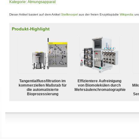
Kategorie
:
Atmungsapparat
Dieser Artikel basiert auf dem Artikel
Stellknorpel
aus der freien Enzyklopädie
Wikipedia
und
Produkt-Highlight
Tangentialflussfiltration im
Effizientere Aufreinigung
kommerziellen Maßstab für
von Biomolekülen durch
Mik
die automatisierte
Mehrsäulenchromatographie
Bioprozessierung
Sen