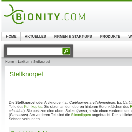
HOME
AKTUELLES
FIRMEN & START-UPS
PRODUKTE
W
Home
Lexikon
Stellknorpel
Stellknorpel
Die
Stellknorpel
oder Aryknorpel (lat.
Cartilagines aryt(a)enoideae
, Ez.
Carti
Teile des
Kehlkopfes
. Sie sitzen an den oberen hinteren Gelenkflächen des
R
cricoidea
). Sie besitzen eine obere Spitze (
Apex
), sowie einen vorderen und 
(
Processus
). Am vorderen Teil sind die
Stimmlippen
angebracht. Der seitliche
Sehnen verbunden.