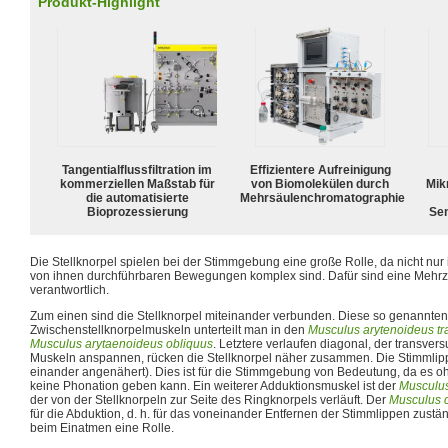
Produkt-Highlight
Tangentialflussfiltration im
Effizientere Aufreinigung
kommerziellen Maßstab für
von Biomolekülen durch
Mik
die automatisierte
Mehrsäulenchromatographie
Bioprozessierung
Sen
Die Stellknorpel spielen bei der Stimmgebung eine große Rolle, da nicht nur
von ihnen durchführbaren Bewegungen komplex sind. Dafür sind eine Mehr
verantwortlich.
Zum einen sind die Stellknorpel miteinander verbunden. Diese so genannten
Zwischenstellknorpelmuskeln unterteilt man in den
Musculus arytenoideus tr
Musculus arytaenoideus obliquus
. Letztere verlaufen diagonal, der transver
Muskeln anspannen, rücken die Stellknorpel näher zusammen. Die Stimmlipp
einander angenähert). Dies ist für die Stimmgebung von Bedeutung, da es o
keine Phonation geben kann. Ein weiterer Adduktionsmuskel ist der
Musculus
der von der Stellknorpeln zur Seite des Ringknorpels verläuft. Der
Musculus c
für die Abduktion, d. h. für das voneinander Entfernen der Stimmlippen zustän
beim Einatmen eine Rolle.