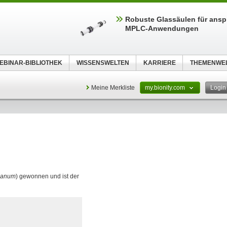
Robuste Glassäulen für ansp
MPLC-Anwendungen
EBINAR-BIBLIOTHEK
WISSENSWELTEN
KARRIERE
THEMENWE
Meine Merkliste
my.bionity.com
Logi
ianum
) gewonnen und ist der