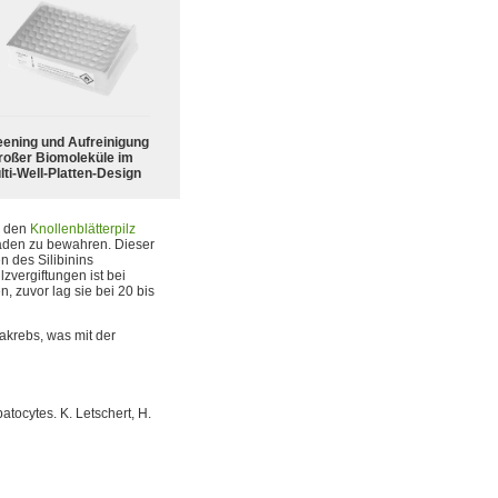
eening und Aufreinigung
roßer Biomoleküle im
lti-Well-Platten-Design
h den
Knollenblätterpilz
häden zu bewahren. Dieser
n des Silibinins
zvergiftungen ist bei
, zuvor lag sie bei 20 bis
akrebs, was mit der
tocytes. K. Letschert, H.