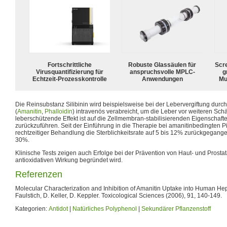
Fortschrittliche
Robuste Glassäulen für
Scr
Virusquantifizierung für
anspruchsvolle MPLC-
g
Echtzeit-Prozesskontrolle
Anwendungen
Mu
Die Reinsubstanz Silibinin wird beispielsweise bei der Lebervergiftung durc
(
Amanitin
,
Phalloidin
) intravenös verabreicht, um die Leber vor weiteren Sc
leberschützende Effekt ist auf die Zellmembran-stabilisierenden Eigenschafte
zurückzuführen. Seit der Einführung in die Therapie bei amanitinbedingten Pil
rechtzeitiger Behandlung die Sterblichkeitsrate auf 5 bis 12% zurückgegangen
30%.
Klinische Tests zeigen auch Erfolge bei der Prävention von Haut- und Prostat
antioxidativen Wirkung begründet wird.
Referenzen
Molecular Characterization and Inhibition of Amanitin Uptake into Human Hepa
Faulstich, D. Keller, D. Keppler. Toxicological Sciences (2006), 91, 140-149.
Kategorien:
Antidot
|
Natürliches Polyphenol
|
Sekundärer Pflanzenstoff