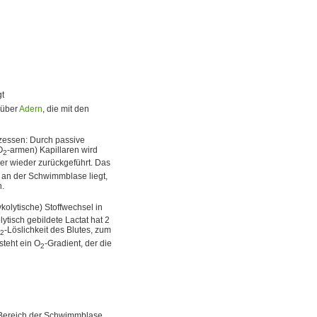
t
 über
Adern
, die mit den
essen: Durch passive
O
-armen) Kapillaren wird
2
ser wieder zurückgeführt. Das
r an der Schwimmblase liegt,
n.
olytische) Stoffwechsel in
ytisch gebildete Lactat hat 2
-Löslichkeit des Blutes, zum
2
steht ein O
-Gradient, der die
2
 Bereich der Schwimmblase,