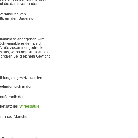
und die damit verbundene
Verbindung von
), um den Sauerstoff
wimmblase abgegeben wird.
e Schwimmblase dehnt sich
em Maße zusammengedrückt
s aus, wenn der Druck auf die
größer. Bei gleichem Gewicht
ildung eingesetzt werden.
efinden sich in der
 außerhalb der
fortsatz der
Wirbelsäule
,
Piranhas. Manche