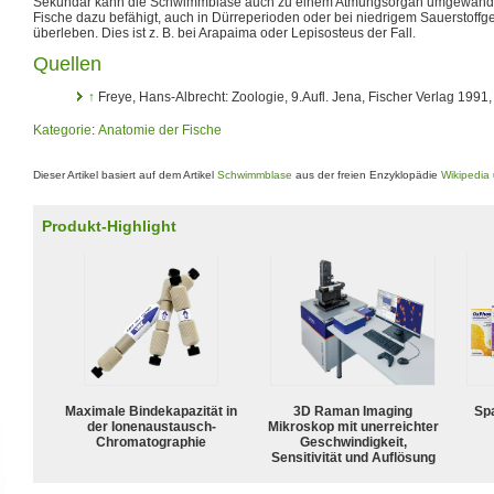
Sekundär kann die Schwimmblase auch zu einem Atmungsorgan umgewandel
Fische dazu befähigt, auch in Dürreperioden oder bei niedrigem Sauerstoffg
überleben. Dies ist z. B. bei Arapaima oder Lepisosteus der Fall.
Quellen
↑
Freye, Hans-Albrecht: Zoologie, 9.Aufl. Jena, Fischer Verlag 1991
Kategorie
:
Anatomie der Fische
Dieser Artikel basiert auf dem Artikel
Schwimmblase
aus der freien Enzyklopädie
Wikipedia
Produkt-Highlight
Maximale Bindekapazität in
3D Raman Imaging
Spa
der Ionenaustausch-
Mikroskop mit unerreichter
Chromatographie
Geschwindigkeit,
Sensitivität und Auflösung