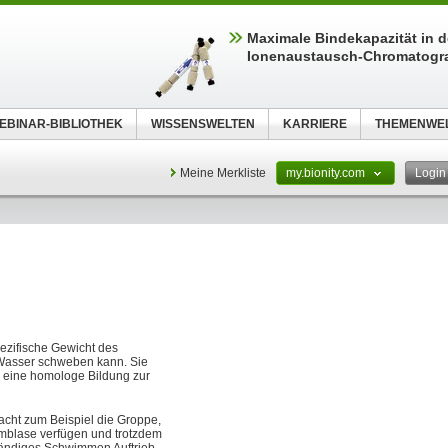
Maximale Bindekapazität in d
Ionenaustausch-Chromatogr
EBINAR-BIBLIOTHEK
WISSENSWELTEN
KARRIERE
THEMENWE
Meine Merkliste
my.bionity.com
Logi
pezifische Gewicht des
Wasser schweben kann. Sie
o eine homologe Bildung zur
cht zum Beispiel die Groppe,
mmblase verfügen und trotzdem