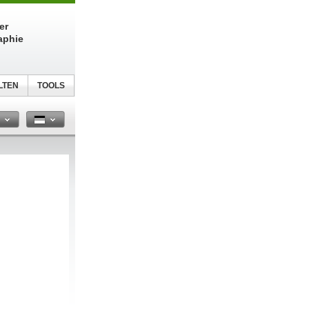
er
aphie
LTEN
TOOLS
n