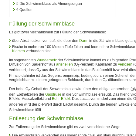
5
Die Schwimmblase als Atmungsorgan
6
Quellen
Füllung der Schwimmblase
Es gibt zwei Mechanismen zur Füllung der Schwimmblase:
über Abschlucken von Luft, die über den
Darm
in die Schwimmblase gelang
Fische in mehreren 100 Metern Tiefe füllen und leeren ihre Schwimmblase
Kiemen
verbunden sind.
Im sogenannten
Wundernetz
der Schwimmblase kommt es zu folgenden Proz
Diffusion von Sauerstoff aus
arteriellen
(O
-reichen) Kapillaren zu
venösen
(
2
verhindert, dass O
aus der Schwimmblase in das Blut übertritt bzw. wird die
2
Prinzip dahinter ist das Gegenstromprinzip, bedingt durch einen Scheitel, de
vergleichbar mit einem gebogenen Schlauch, durch den O
diffundieren kan
2
Der hohe O
-Gehalt der Schwimmblase wird über den obligat anaeroben (glyk
2
den Epithelzellen der
Gasdrüse
in die Schwimmblase erzeugt. Das hier glykol
Effekte: Aussalzeffekt und
Bohr-Effekt
. Das Lactat vermindert zum einen die O
anderen wird der pH-Wert durch Lactat gesenkt. Durch die beiden Effekte ent
Schwimmblase füllt.
Entleerung der Schwimmblase
Zur Entleerung der Schwimmblase gibt es zwei verschiedene Wege:
Die Physoclisten verwenden das sogenannte Oval, ein stark durchbluteter