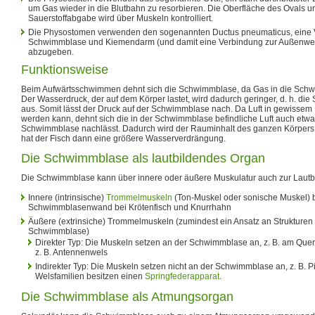
um Gas wieder in die Blutbahn zu resorbieren. Die Oberfläche des Ovals 
Sauerstoffabgabe wird über Muskeln kontrolliert.
Die Physostomen verwenden den sogenannten Ductus pneumaticus, eine 
Schwimmblase und Kiemendarm (und damit eine Verbindung zur Außenwelt
abzugeben.
Funktionsweise
Beim Aufwärtsschwimmen dehnt sich die Schwimmblase, da Gas in die Sch
Der Wasserdruck, der auf dem Körper lastet, wird dadurch geringer, d. h. di
aus. Somit lässt der Druck auf der Schwimmblase nach. Da Luft in gewiss
werden kann, dehnt sich die in der Schwimmblase befindliche Luft auch etwa
Schwimmblase nachlässt. Dadurch wird der Rauminhalt des ganzen Körpers 
hat der Fisch dann eine größere Wasserverdrängung.
Die Schwimmblase als lautbildendes Organ
Die Schwimmblase kann über innere oder äußere Muskulatur auch zur Lautb
Innere (intrinsische)
Trommelmuskeln
(Ton-Muskel oder sonische Muskel) b
Schwimmblasenwand bei Krötenfisch und Knurrhahn
Äußere (extrinsiche) Trommelmuskeln (zumindest ein Ansatz an Strukturen
Schwimmblase)
Direkter Typ: Die Muskeln setzen an der Schwimmblase an, z. B. am Quer
z. B. Antennenwels
Indirekter Typ: Die Muskeln setzen nicht an der Schwimmblase an, z. B. 
Welsfamilien besitzen einen
Springfederapparat
.
Die Schwimmblase als Atmungsorgan