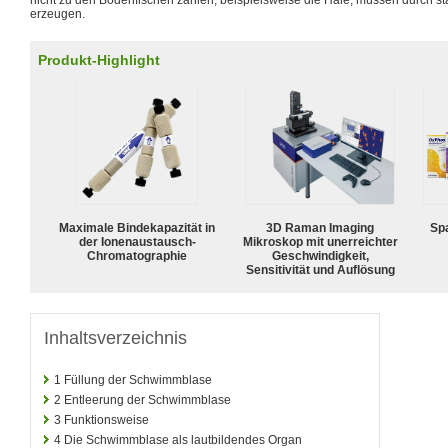
nicht zu den Bodenfischen zählen, beispielsweise die Haie, müssen durch 
erzeugen.
Produkt-Highlight
Maximale Bindekapazität in
3D Raman Imaging
Spa
der Ionenaustausch-
Mikroskop mit unerreichter
Chromatographie
Geschwindigkeit,
Sensitivität und Auflösung
Inhaltsverzeichnis
1
Füllung der Schwimmblase
2
Entleerung der Schwimmblase
3
Funktionsweise
4
Die Schwimmblase als lautbildendes Organ