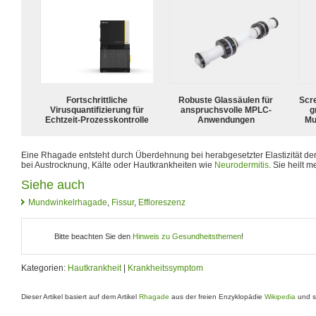
Fortschrittliche
Robuste Glassäulen für
Scr
Virusquantifizierung für
anspruchsvolle MPLC-
g
Echtzeit-Prozesskontrolle
Anwendungen
Mu
Eine Rhagade entsteht durch Überdehnung bei herabgesetzter Elastizität der b
bei Austrocknung, Kälte oder Hautkrankheiten wie
Neurodermitis
. Sie heilt 
Siehe auch
Mundwinkelrhagade
,
Fissur
,
Effloreszenz
Bitte beachten Sie den
Hinweis zu Gesundheitsthemen
!
Kategorien:
Hautkrankheit
|
Krankheitssymptom
Dieser Artikel basiert auf dem Artikel
Rhagade
aus der freien Enzyklopädie
Wikipedia
und s