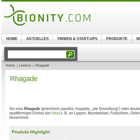
HOME
AKTUELLES
FIRMEN & START-UPS
PRODUKTE
W
Home
Lexikon
Rhagade
Rhagade
Als eine
Rhagade
(griechisch
ραγάδα
,
rhagáda
, „die Einreißung“) oder deut
spaltförmiger Einriss der
Haut
z. B. an Lippen, Mundwinkel, Fußsohlen, Gele
bezeichnet.
Produkt-Highlight