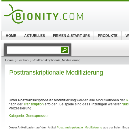
HOME
AKTUELLES
FIRMEN & START-UPS
PRODUKTE
W
Home
Lexikon
Posttranskriptionale_Modifizierung
Posttranskriptionale Modifizierung
Unter
Posttranskriptionaler Modifizierung
werden alle Modifikationen der
R
nach der
Transkription
erfolgen. Beispiele sind das Hinzufügen weiterer
Nukl
Prozessierung.
Kategorie
:
Genexpression
Dieser Artikel basiert auf dem Artikel
Posttranskriptionale_Modifizierung
aus der freien Enz